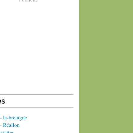
es
 la-bretagne
- Réallon
visiter