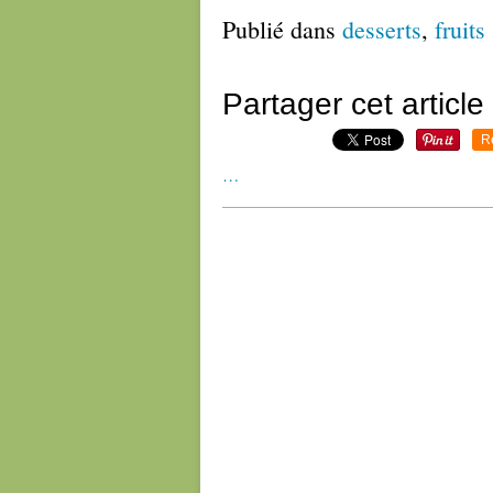
Publié dans
desserts
,
fruits
Partager cet article
R
…