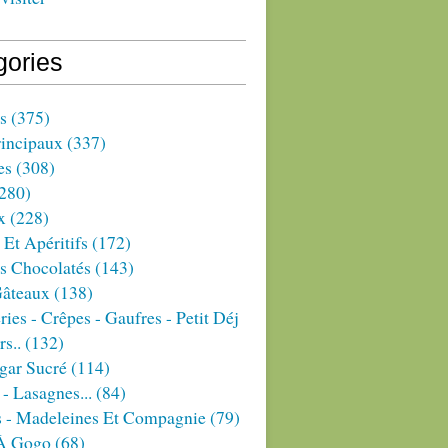
gories
s
(375)
rincipaux
(337)
es
(308)
280)
x
(228)
 Et Apéritifs
(172)
s Chocolatés
(143)
Gâteaux
(138)
ries - Crêpes - Gaufres - Petit Déj
rs..
(132)
gar Sucré
(114)
 - Lasagnes...
(84)
s - Madeleines Et Compagnie
(79)
À Gogo
(68)