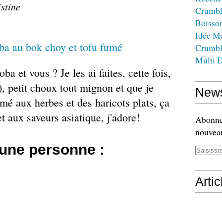
istine
Crumbl
Boisso
Idée M
Crumbl
Multi D
a et vous ? Je les ai faites, cette fois,
, petit choux tout mignon et que je
News
mé aux herbes et des haricots plats, ça
et aux saveurs asiatique, j'adore!
Abonnez
nouveau
 une personne :
Arti
s