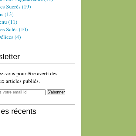
es Sucrés
(19)
ns
(13)
enu
(11)
es Salés
(10)
élices
(4)
letter
-vous pour être averti des
x articles publiés.
cles récents