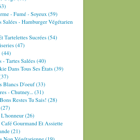
63)
erme - Fumé - Soyeux
(59)
s Salées - Hamburger Végétarien
Et Tartelettes Sucrées
(54)
series
(47)
s
(44)
 - Tartes Salées
(40)
ie Dans Tous Ses États
(39)
(37)
s Blancs D'oeuf
(33)
res - Chutney...
(31)
Bons Restes Tu Sais!
(28)
(27)
 L'honneur
(26)
 Café Gourmand Et Assiette
ande
(21)
es Non Végétarienne
(19)