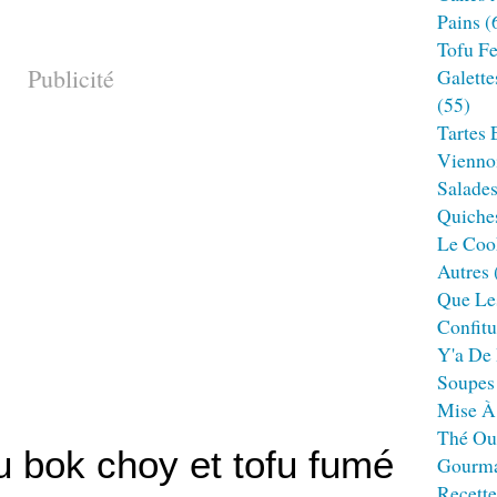
Pains
(
Tofu F
Publicité
Galette
(55)
Tartes 
Viennoi
Salade
Quiches
Le Cook
Autres
Que Le
Confitu
Y'a De 
Soupes
Mise À
Thé Ou
u bok choy et tofu fumé
Gourm
Recett