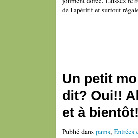
joliment dorée. Laissez ref
de l'apéritif et surtout réga
Un petit mo
dit? Oui!! 
et à bientôt
Publié dans
pains
,
Entrées e