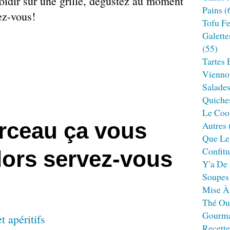
roidir sur une grille, dégustez au moment
Pains
(
lez-vous!
Tofu F
Galette
(55)
Tartes 
Viennoi
Salade
Quiches
Le Cook
rceau ça vous
Autres
Que Le
Confitu
Alors servez-vous
Y'a De 
Soupes
!
Mise À
Thé Ou
Gourm
t apéritifs
Recett