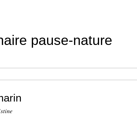
inaire pause-nature
marin
istine