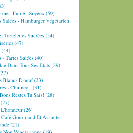
63)
erme - Fumé - Soyeux
(59)
s Salées - Hamburger Végétarien
Et Tartelettes Sucrées
(54)
series
(47)
s
(44)
 - Tartes Salées
(40)
ie Dans Tous Ses États
(39)
(37)
s Blancs D'oeuf
(33)
res - Chutney...
(31)
Bons Restes Tu Sais!
(28)
(27)
 L'honneur
(26)
 Café Gourmand Et Assiette
ande
(21)
es Non Végétarienne
(19)