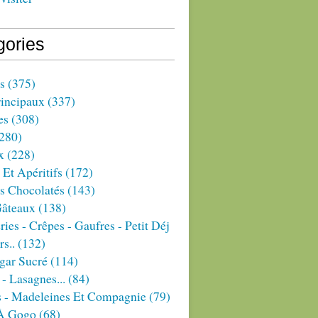
gories
s
(375)
rincipaux
(337)
es
(308)
280)
x
(228)
 Et Apéritifs
(172)
s Chocolatés
(143)
Gâteaux
(138)
ries - Crêpes - Gaufres - Petit Déj
rs..
(132)
gar Sucré
(114)
 - Lasagnes...
(84)
s - Madeleines Et Compagnie
(79)
À Gogo
(68)