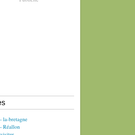
es
 la-bretagne
- Réallon
visiter