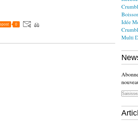
Crumbl
Boisso
Idée M
epost
0
Crumbl
Multi D
News
Abonnez
nouveau
Arti