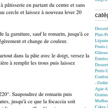
 à pâtisserie en partant du centre et sans
u cercle et laissez à nouveau lever 20
caté
Dessert
de la garniture, sauf le romarin, jusqu'à ce
Plats P
égèrement et change de couleur.
Légum
Fruits
(
Gâteau
artout dans la pâte avec le doigt, versez la
Entrées
ière à remplir les trous puis laissez
Dessert
Petits 
Confise
- Goûte
Agar A
à 220°. Saupoudrez de romarin puis
Gratins
tes, jusqu'à ce que la focaccia soit
Muffin
Cakes 