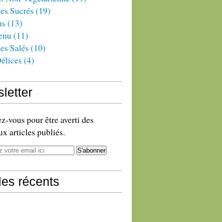
es Sucrés
(19)
ns
(13)
enu
(11)
es Salés
(10)
élices
(4)
letter
-vous pour être averti des
x articles publiés.
cles récents