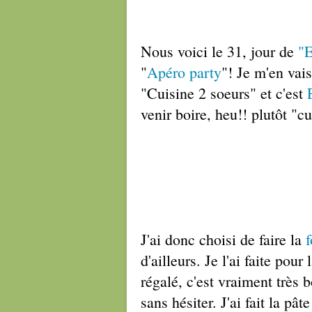
Nous voici le 31, jour de
"
"
Apéro party
"! Je m'en vai
"Cuisine 2 soeurs" et c'est
venir boire, heu!! plutôt "c
J'ai donc choisi de faire la
d'ailleurs. Je l'ai faite pou
régalé, c'est vraiment très 
sans hésiter. J'ai fait la pât