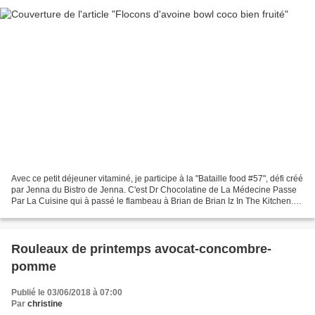
Avec ce petit déjeuner vitaminé, je participe à la "Bataille food #57", défi créé
par Jenna du Bistro de Jenna. C'est Dr Chocolatine de La Médecine Passe
Par La Cuisine qui à passé le flambeau à Brian de Brian Iz In The Kitchen.
Brian à choisi pour thème...
Rouleaux de printemps avocat-concombre-
pomme
Publié le 03/06/2018 à 07:00
Par
christine