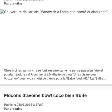
Par
christine
Chez moi les sandwichs se font très rare car je ne pense pas à en faire et
pourtant j'adore ça! Alors merci à Nathalie du blog "Une cuisine pour
Voozenoo" pour avoir choisi ce thème pour la "Battle food #62". La "Battle
food" est un défi Créé par Carole...
Flocons d'avoine bowl coco bien fruité
Publié le 06/06/2018 à 17:00
Par
christine