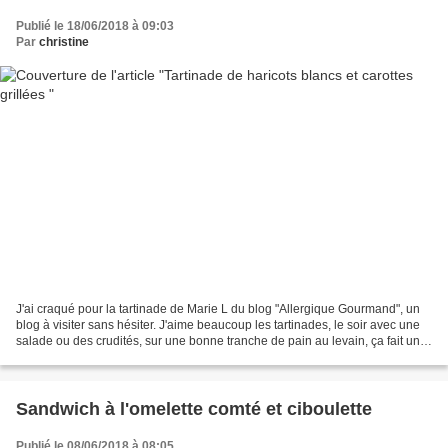
Publié le 18/06/2018 à 09:03
Par
christine
J'ai craqué pour la tartinade de Marie L du blog "Allergique Gourmand", un
blog à visiter sans hésiter. J'aime beaucoup les tartinades, le soir avec une
salade ou des crudités, sur une bonne tranche de pain au levain, ça fait un
repas vite fait et goûteux....
Sandwich à l'omelette comté et ciboulette
Publié le 08/06/2018 à 08:05