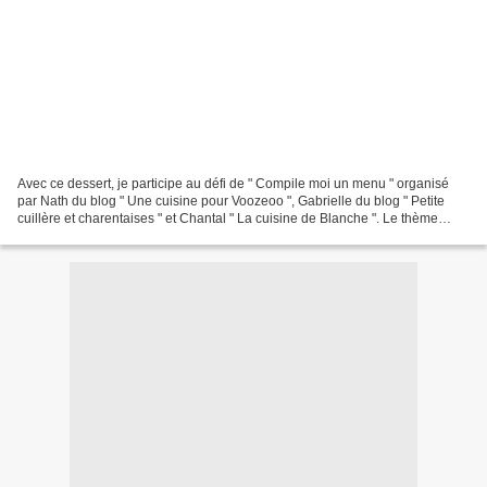
Avec ce dessert, je participe au défi de " Compile moi un menu " organisé
par Nath du blog " Une cuisine pour Voozeoo ", Gabrielle du blog " Petite
cuillère et charentaises " et Chantal " La cuisine de Blanche ". Le thème
étant "Une belle brochette",...