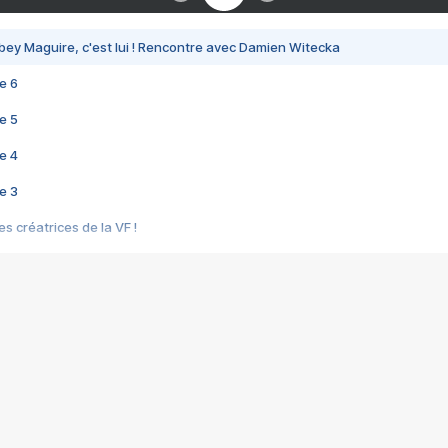
bey Maguire, c'est lui ! Rencontre avec Damien Witecka
e 6
e 5
e 4
e 3
s créatrices de la VF !
e 2
e 1
e Mektoub My Love arrive enfin ! Rencontre avec Shaïn Boumedine et Sal
i : après Toni en famille
elle réalise le bouleversant Dites lui que je l'aime
ais ! Rencontre autour de Vie privée de Rebecca Zlotowski