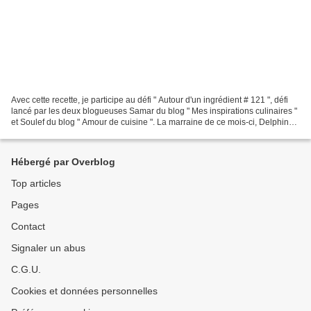
Avec cette recette, je participe au défi " Autour d'un ingrédient # 121 ", défi
lancé par les deux blogueuses Samar du blog " Mes inspirations culinaires "
et Soulef du blog " Amour de cuisine ". La marraine de ce mois-ci, Delphine
du blog "Oh! La gourmande...
Hébergé par Overblog
Top articles
Pages
Contact
Signaler un abus
C.G.U.
Cookies et données personnelles