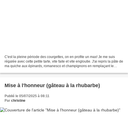
C'est la pleine période des courgettes, on en profite un max! Je me suis
régalée avec cette petite tarte, vite faite et vite engloutie. J'ai repris la pâte de
ma quiche aux épinards, romanesco et champignons en remplaçant le
zaatar par les herbes de Provence....
Mise à l'honneur (gâteau à la rhubarbe)
Publié le 05/07/2025 à 08:11
Par
christine