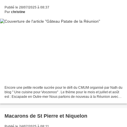
Publié le 28/07/2025 à 08:37
Par
christine
Encore une petite recette sucrée pour le défi du CMUM organisé par Nath du
blog " Une cuisine pour Voozenoo" . Le thème pour le mois et juillet et août
est : Escapade en Outre-mer Nous partons de nouveau à la Réunion avec
ce gâteau patate, qui je crois,...
Macarons de St Pierre et Niquelon
Publié le 24/07/2025 à 08:11