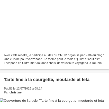
Avec cette recette, je participe au défi du CMUM organisé par Nath du blog "
Une cuisine pour Voozenoo" . Le thème pour le mois et juillet et août est :
Escapade en Outre-mer J'ai donc choisi de vous faire voyager à la Réunion
avec ce cari de chouchou...
Tarte fine à la courgette, moutarde et feta
Publié le 12/07/2025 à 08:14
Par
christine