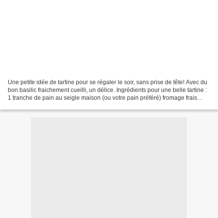
Une petite idée de tartine pour se régaler le soir, sans prise de tête! Avec du
bon basilic fraichement cueilli, un délice. Ingrédients pour une belle tartine :
1 tranche de pain au seigle maison (ou votre pain préféré) fromage frais
(Mme Loïc pour moi)...