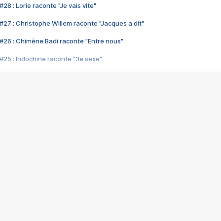
28 : Lorie raconte "Je vais vite"
#27 : Christophe Willem raconte "Jacques a dit"
#26 : Chimène Badi raconte "Entre nous"
#25 : Indochine raconte "3e sexe"
#24 : Zaho raconte "C'est chelou"
#23 : Patrick Bruel raconte "Au café des délices"
#22 : Kyo raconte "Le chemin"
#21 : Nolwenn Leroy raconte "Cassé"
#20 : Patrick Hernandez raconte "Born to be alive"
#19 : Lorie raconte "Près de moi"
#18 : Michael Jones raconte "A nos actes manqués" (avec Jean-Jacque
#17 : Khaled raconte "Aïcha"
#16 : Corneille raconte "Parce qu'on vient de loin"