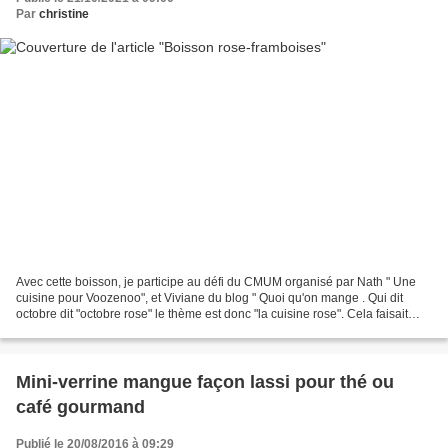
Par
christine
Avec cette boisson, je participe au défi du CMUM organisé par Nath " Une
cuisine pour Voozenoo", et Viviane du blog " Quoi qu'on mange . Qui dit
octobre dit "octobre rose" le thème est donc "la cuisine rose". Cela faisait
longtemps que je n'avais pas...
Mini-verrine mangue façon lassi pour thé ou
café gourmand
Publié le 20/08/2016 à 09:29