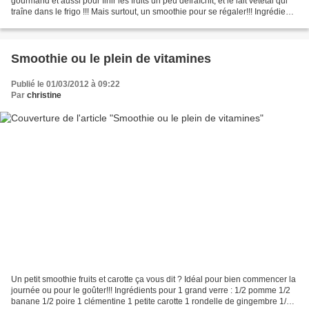
gourmand et aussi pour finir les fruits un peu défraîchit, et le lait vététal qui
traîne dans le frigo !!! Mais surtout, un smoothie pour se régaler!!! Ingrédients
pour un grand verre :...
Smoothie ou le plein de vitamines
Publié le 01/03/2012 à 09:22
Par
christine
Un petit smoothie fruits et carotte ça vous dit ? Idéal pour bien commencer la
journée ou pour le goûter!!! Ingrédients pour 1 grand verre : 1/2 pomme 1/2
banane 1/2 poire 1 clémentine 1 petite carotte 1 rondelle de gingembre 1/2