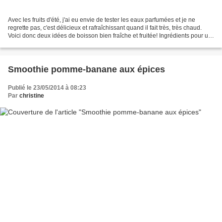
Avec les fruits d'été, j'ai eu envie de tester les eaux parfumées et je ne
regrette pas, c'est délicieux et rafraîchissant quand il fait très, très chaud.
Voici donc deux idées de boisson bien fraîche et fruitée! Ingrédients pour un
bocal d'environ 250...
Smoothie pomme-banane aux épices
Publié le 23/05/2014 à 08:23
Par
christine