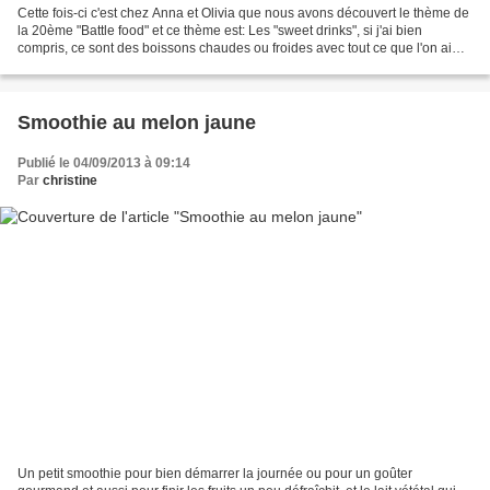
Cette fois-ci c'est chez Anna et Olivia que nous avons découvert le thème de
la 20ème "Battle food" et ce thème est: Les "sweet drinks", si j'ai bien
compris, ce sont des boissons chaudes ou froides avec tout ce que l'on aime
dedans. Donc voici la mienne!!!...
Smoothie au melon jaune
Publié le 04/09/2013 à 09:14
Par
christine
Un petit smoothie pour bien démarrer la journée ou pour un goûter