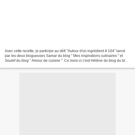
Avec cette recette, je participe au défi "Autour d'un ingrédient # 104" lancé
par les deux blogueuses Samar du blog " Mes inspirations culinaires " et
Soulef du blog " Amour de cuisine ". Ce mois-ci c'est Hélène du blog du blog
"keskonmangemaman" la marraine...