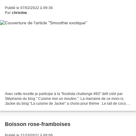
Publié le 07/02/2022 à 09:36
Par
christine
Avec cette recette je participe à la "foodista challenge #83" défi créé par
Stéphanie du blog " Cuisine moi un mouton ". La marraine de ce mois-ci,
Jackie du blog "La cuisine de Jackie" a choisi pour thème : Le lait de coco.
Je vous propose un smoothie...
Boisson rose-framboises
Publié le 21/10/2021 à 09:00