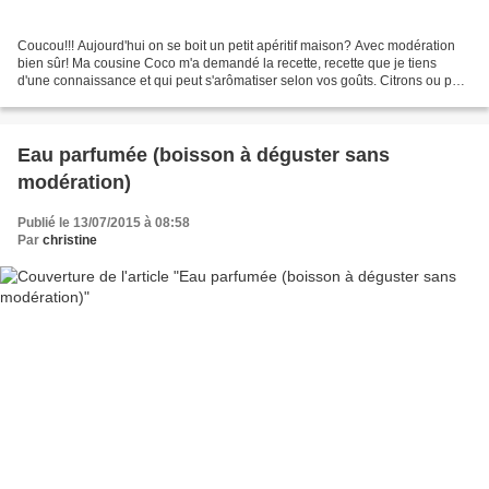
Coucou!!! Aujourd'hui on se boit un petit apéritif maison? Avec modération
bien sûr! Ma cousine Coco m'a demandé la recette, recette que je tiens
d'une connaissance et qui peut s'arômatiser selon vos goûts. Citrons ou pas,
orange ou pas, vos épices préférées,...
Eau parfumée (boisson à déguster sans
modération)
Publié le 13/07/2015 à 08:58
Par
christine