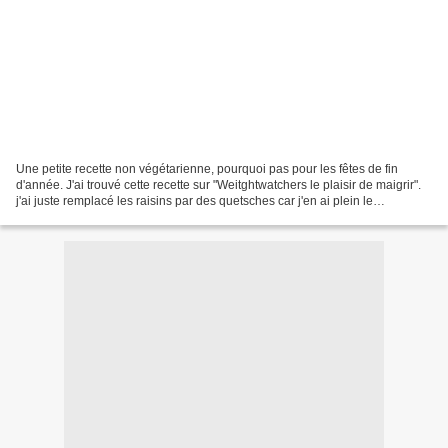
Une petite recette non végétarienne, pourquoi pas pour les fêtes de fin
d'année. J'ai trouvé cette recette sur "Weitghtwatchers le plaisir de maigrir".
j'ai juste remplacé les raisins par des quetsches car j'en ai plein le
congélateur. J'avais déjà testé...