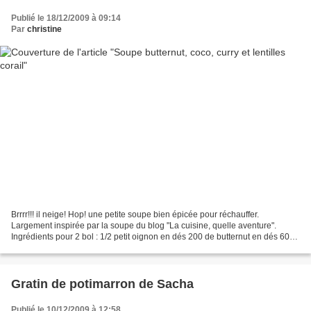
Publié le 18/12/2009 à 09:14
Par
christine
Brrrr!!! il neige! Hop! une petite soupe bien épicée pour réchauffer.
Largement inspirée par la soupe du blog "La cuisine, quelle aventure".
Ingrédients pour 2 bol : 1/2 petit oignon en dés 200 de butternut en dés 60
ml de lait de coco 350 ml d'eau 1...
Gratin de potimarron de Sacha
Publié le 10/12/2009 à 12:58