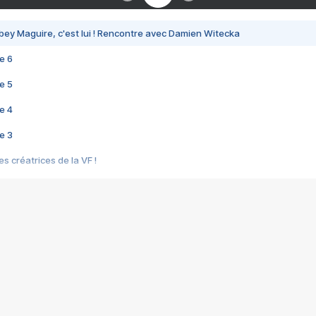
bey Maguire, c'est lui ! Rencontre avec Damien Witecka
e 6
e 5
e 4
e 3
s créatrices de la VF !
e 2
e 1
e Mektoub My Love arrive enfin ! Rencontre avec Shaïn Boumedine et Sal
i : après Toni en famille
elle réalise le bouleversant Dites lui que je l'aime
ais ! Rencontre autour de Vie privée de Rebecca Zlotowski