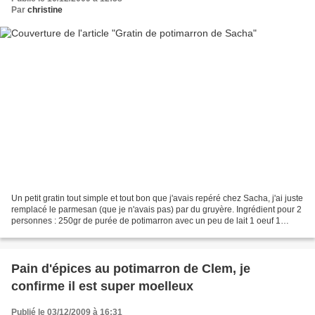
Par
christine
Un petit gratin tout simple et tout bon que j'avais repéré chez Sacha, j'ai juste
remplacé le parmesan (que je n'avais pas) par du gruyère. Ingrédient pour 2
personnes : 250gr de purée de potimarron avec un peu de lait 1 oeuf 1
bonne cc de maïzena 1 cs...
Pain d'épices au potimarron de Clem, je
confirme il est super moelleux
Publié le 03/12/2009 à 16:31