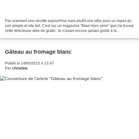
Pas vraiment une recette aujourd'hui mais plutôt une idée pour un repas du
soir simple et vite fait. C'est sur un magasine "Maxi Hors série" que j'ai trouvé
cette délicieuse idée de gratin. Je n'avais encore jamais goûté à la
cancoillotte, et bien! Voilà!...
Gâteau au fromage blanc
Publié le 14/05/2015 à 13:47
Par
christine