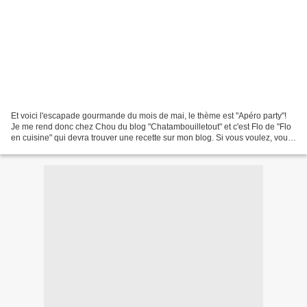
Et voici l'escapade gourmande du mois de mai, le thème est "Apéro party"!
Je me rend donc chez Chou du blog "Chatambouilletout" et c'est Flo de "Flo
en cuisine" qui devra trouver une recette sur mon blog. Si vous voulez, vous
aussi, faire des escapades...