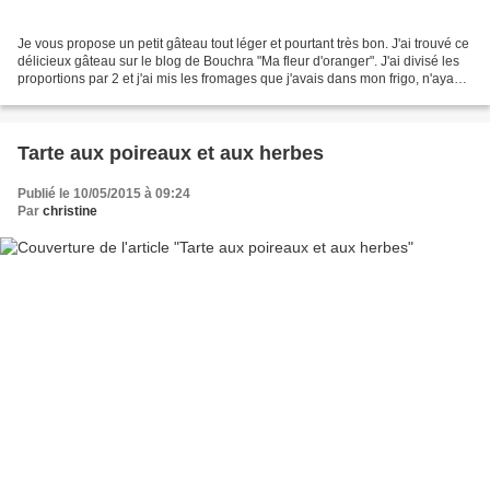
Je vous propose un petit gâteau tout léger et pourtant très bon. J'ai trouvé ce
délicieux gâteau sur le blog de Bouchra "Ma fleur d'oranger". J'ai divisé les
proportions par 2 et j'ai mis les fromages que j'avais dans mon frigo, n'ayant
plus qu'un petit...
Tarte aux poireaux et aux herbes
Publié le 10/05/2015 à 09:24
Par
christine