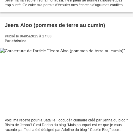
belle maman et bien sûr à moi aussi. Il est plein de bonnes choses et pas
trop sucré. Ce cake m'a permis d'écouler mes écorces d'agrumes confites
tout en nous régalant. Ingrédients...
Jeera Aloo (pommes de terre au cumin)
Publié le 06/05/2015 à 17:00
Par
christine
Voici ma recette pour la Bataille Food, défi culinaire créé par Jenna du blog "
Bistro de Jenna"! C'est Dorian du blog "Mais pourquoi est-ce-que je vous
raconte ça..." qui a été désigné par Adeline du blog " Cook'n Blog" pour