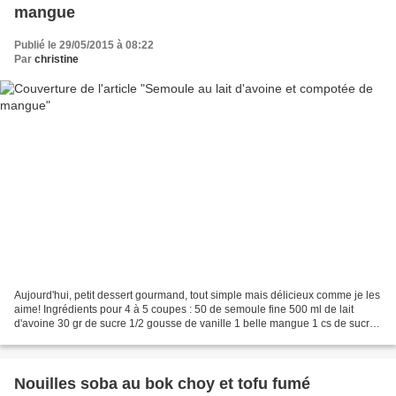
mangue
Publié le 29/05/2015 à 08:22
Par
christine
Aujourd'hui, petit dessert gourmand, tout simple mais délicieux comme je les
aime! Ingrédients pour 4 à 5 coupes : 50 de semoule fine 500 ml de lait
d'avoine 30 gr de sucre 1/2 gousse de vanille 1 belle mangue 1 cs de sucre
roux 1) Faites bouillir le...
Nouilles soba au bok choy et tofu fumé