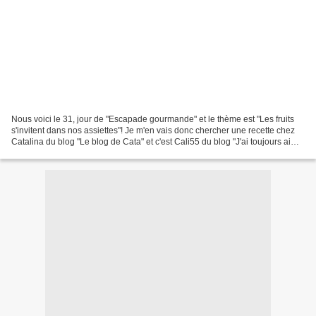
Nous voici le 31, jour de "Escapade gourmande" et le thème est "Les fruits
s'invitent dans nos assiettes"! Je m'en vais donc chercher une recette chez
Catalina du blog "Le blog de Cata" et c'est Cali55 du blog "J'ai toujours aimé
le jaune moutarde" qui...