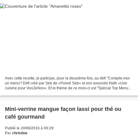
Avec cette recette, je participe, pour la deuxième fois, au défi "Compile-moi
un menu"! Défi créé par Seb de «Poivré Seb» et son associée Nath «Une
cuisine pour VooZeNoo». Et le thème de ce mois-ci est "Spécial Top Menu
Estival". Il faut donc s'inscrire...
Mini-verrine mangue façon lassi pour thé ou
café gourmand
Publié le 20/08/2016 à 09:29
Par
christine