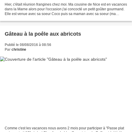
Hier, c'était réunion frangines chez moi. Ma cousine de Nice est en vacances
dans la Marne alors pour l'occasion j'ai concocté un petit goûter gourmand.
Elle est venue avec sa soeur Coco puis sa maman avec sa soeur (ma
maman) puis ma soeur c'est joint...
Gâteau à la poêle aux abricots
Publié le 08/08/2016 à 08:56
Par
christine
Comme c'est les vacances nous avons 2 mois pour participer à "Passe plat