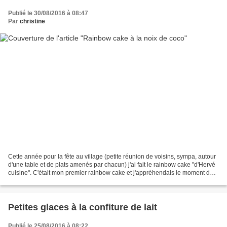
Publié le 30/08/2016 à 08:47
Par
christine
Cette année pour la fête au village (petite réunion de voisins, sympa, autour
d'une table et de plats amenés par chacun) j'ai fait le rainbow cake "d'Hervé
cuisine". C'était mon premier rainbow cake et j'appréhendais le moment de
la découpe du gâteau,...
Petites glaces à la confiture de lait
Publié le 25/08/2016 à 08:22