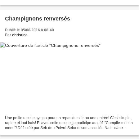
réaliser une recette sur un thème...
Champignons renversés
Publié le 05/08/2016 à 08:40
Par
christine
Une petite recette sympa pour un repas du soir ou une entrée! C'est simple,
rapide et tout frais! Et avec cette recette, je participe au défi "Compile-moi un
menu"! Défi créé par Seb de «Poivré Seb» et son associée Nath «Une
cuisine pour VooZeNoo». Et...