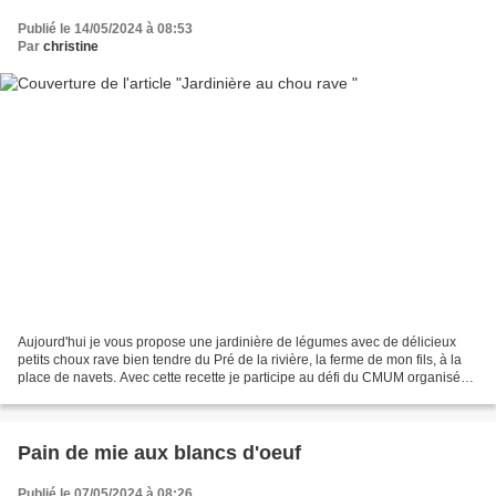
Publié le 14/05/2024 à 08:53
Par
christine
Aujourd'hui je vous propose une jardinière de légumes avec de délicieux
petits choux rave bien tendre du Pré de la rivière, la ferme de mon fils, à la
place de navets. Avec cette recette je participe au défi du CMUM organisé
par Nath " Une cuisine pour...
Pain de mie aux blancs d'oeuf
Publié le 07/05/2024 à 08:26