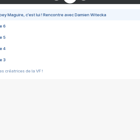
bey Maguire, c'est lui ! Rencontre avec Damien Witecka
e 6
e 5
e 4
e 3
s créatrices de la VF !
e 2
e 1
e Mektoub My Love arrive enfin ! Rencontre avec Shaïn Boumedine et Sal
i : après Toni en famille
elle réalise le bouleversant Dites lui que je l'aime
ais ! Rencontre autour de Vie privée de Rebecca Zlotowski