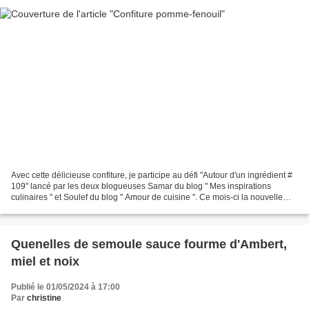
Avec cette délicieuse confiture, je participe au défi "Autour d'un ingrédient #
109" lancé par les deux blogueuses Samar du blog " Mes inspirations
culinaires " et Soulef du blog " Amour de cuisine ". Ce mois-ci la nouvelle
marraine Zika du blog "Cuisine...
Quenelles de semoule sauce fourme d'Ambert,
miel et noix
Publié le 01/05/2024 à 17:00
Par
christine