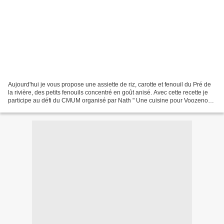
Aujourd'hui je vous propose une assiette de riz, carotte et fenouil du Pré de
la rivière, des petits fenouils concentré en goût anisé. Avec cette recette je
participe au défi du CMUM organisé par Nath " Une cuisine pour Voozenoo",
et Viviane du blog "...