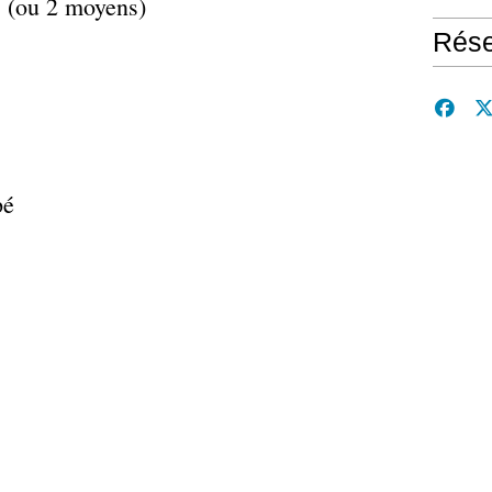
s (ou 2 moyens)
Rése
pé