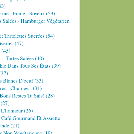
63)
erme - Fumé - Soyeux
(59)
s Salées - Hamburger Végétarien
Et Tartelettes Sucrées
(54)
series
(47)
s
(45)
 - Tartes Salées
(40)
ie Dans Tous Ses États
(39)
(37)
s Blancs D'oeuf
(33)
res - Chutney...
(31)
Bons Restes Tu Sais!
(28)
(27)
 L'honneur
(26)
 Café Gourmand Et Assiette
ande
(21)
es Non Végétarienne
(19)