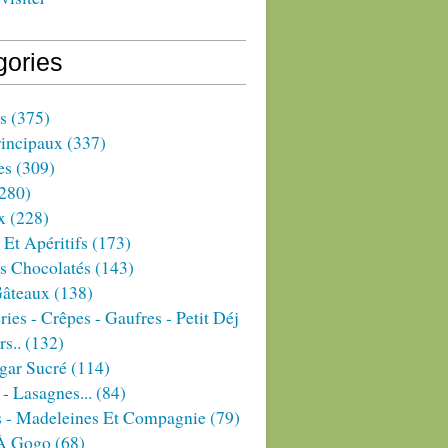
gories
s
(375)
rincipaux
(337)
es
(309)
280)
x
(228)
 Et Apéritifs
(173)
s Chocolatés
(143)
Gâteaux
(138)
ries - Crêpes - Gaufres - Petit Déj
rs..
(132)
gar Sucré
(114)
 - Lasagnes...
(84)
s - Madeleines Et Compagnie
(79)
À Gogo
(68)