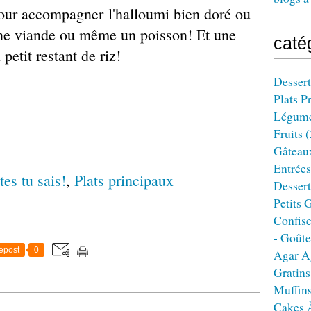
pour accompagner l'halloumi bien doré ou
une viande ou même un poisson! Et une
caté
petit restant de riz!
Dessert
Plats P
Légum
Fruits
(
Gâteau
Entrées
tes tu sais!
,
Plats principaux
Dessert
Petits 
Confise
- Goûte
epost
0
Agar A
Gratins
Muffin
Cakes 