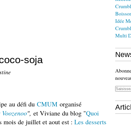
Crumbl
Boisso
Idée M
Crumbl
Multi D
News
coco-soja
Abonnez
stine
nouveau
cipe
au défi du
CMUM
organisé
Arti
r Voozenoo
",
et Viviane du blog "
Quoi
 mois de juillet et aout est :
Les desserts