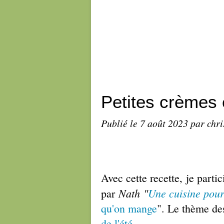
Petites crèmes 
Publié le
7 août 2023
par chri
Avec cette recette,
je parti
Nath
"
Une cuisine pou
par
qu'on mange
". Le thème des
de l'été
.