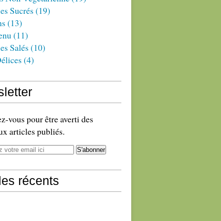
es Sucrés
(19)
ns
(13)
enu
(11)
es Salés
(10)
élices
(4)
letter
-vous pour être averti des
x articles publiés.
cles récents