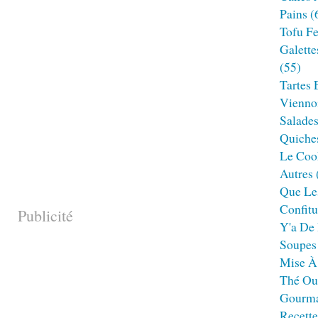
Pains
(
Tofu F
Galette
(55)
Tartes 
Viennoi
Salade
Quiches
Le Cook
Autres
Que Le
Confitu
Publicité
Y'a De 
Soupes
Mise À
Thé Ou
Gourm
Recett