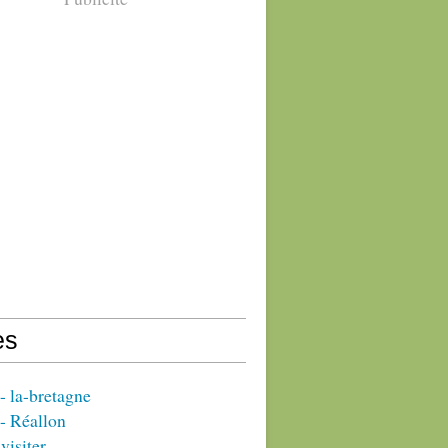
es
 la-bretagne
- Réallon
visiter