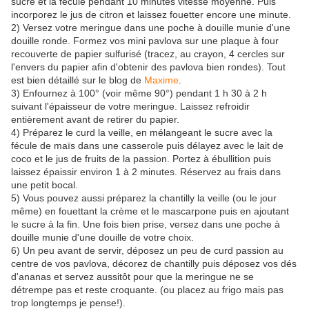
sucre et la fécule pendant 10 minutes vitesse moyenne. Puis
incorporez le jus de citron et laissez fouetter encore une minute.
2) Versez votre meringue dans une poche à douille munie d'une
douille ronde. Formez vos mini pavlova sur une plaque à four
recouverte de papier sulfurisé (tracez, au crayon, 4 cercles sur
l'envers du papier afin d'obtenir des pavlova bien rondes). Tout
est bien détaillé sur le blog de
Maxime
.
3) Enfournez à 100° (voir même 90°) pendant 1 h 30 à 2 h
suivant l'épaisseur de votre meringue. Laissez refroidir
entièrement avant de retirer du papier.
4) Préparez le curd la veille, en mélangeant le sucre avec la
fécule de maïs dans une casserole puis délayez avec le lait de
coco et le jus de fruits de la passion. Portez à ébullition puis
laissez épaissir environ 1 à 2 minutes. Réservez au frais dans
une petit bocal.
5) Vous pouvez aussi préparez la chantilly la veille (ou le jour
même) en fouettant la crème et le mascarpone puis en ajoutant
le sucre à la fin. Une fois bien prise, versez dans une poche à
douille munie d'une douille de votre choix.
6) Un peu avant de servir, déposez un peu de curd passion au
centre de vos pavlova, décorez de chantilly puis déposez vos dés
d'ananas et servez aussitôt pour que la meringue ne se
détrempe pas et reste croquante. (ou placez au frigo mais pas
trop longtemps je pense!).