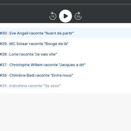
#30 : Eve Angeli raconte "Avant de partir"
#29 : MC Solaar raconte "Bouge de là"
28 : Lorie raconte "Je vais vite"
#27 : Christophe Willem raconte "Jacques a dit"
#26 : Chimène Badi raconte "Entre nous"
#25 : Indochine raconte "3e sexe"
#24 : Zaho raconte "C'est chelou"
#23 : Patrick Bruel raconte "Au café des délices"
#22 : Kyo raconte "Le chemin"
#21 : Nolwenn Leroy raconte "Cassé"