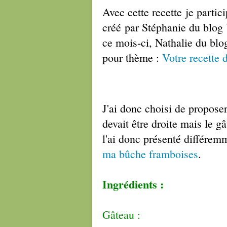
Avec cette recette
je partici
créé par Stéphanie du blog 
ce mois-ci, Nathalie du bl
pour thème :
Votre recette 
J'ai donc choisi de propose
devait être droite mais le g
l'ai donc présenté différemme
ma bûche framboises
.
Ingrédients :
Gâteau :