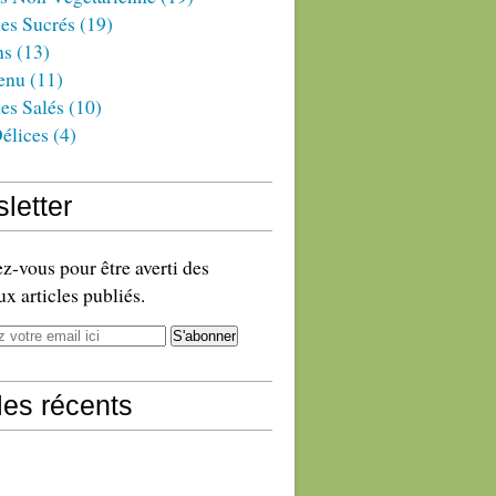
es Sucrés
(19)
ns
(13)
enu
(11)
es Salés
(10)
élices
(4)
letter
-vous pour être averti des
x articles publiés.
cles récents