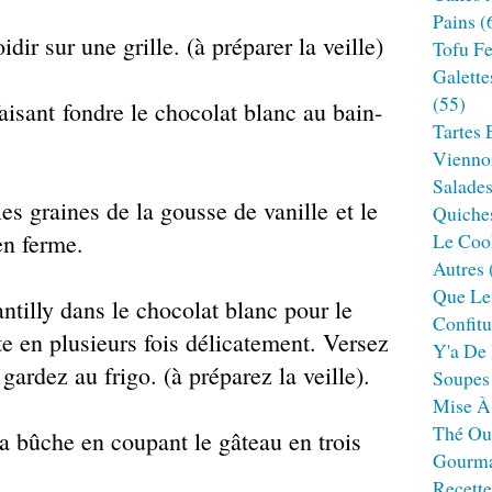
Pains
(
dir sur une grille. (à préparer la veille)
Tofu F
Galette
(55)
faisant fondre le chocolat blanc au bain-
Tartes 
Viennoi
Salade
les graines de la gousse de vanille et le
Quiches
en ferme.
Le Cook
Autres
Que Le
ntilly dans le chocolat blanc pour le
Confitu
te en plusieurs fois délicatement.
Versez
Y'a De 
gardez au frigo. (à préparez la veille).
Soupes
Mise À
Thé Ou
a bûche en coupant le gâteau en trois
Gourm
Recett