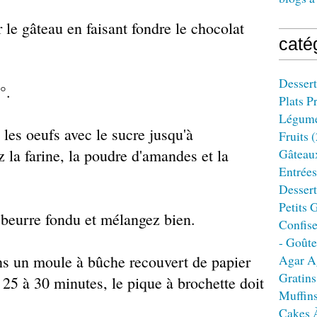
e gâteau en faisant fondre le chocolat
caté
Dessert
°.
Plats P
Légum
 les oeufs avec le sucre jusqu'à
Fruits
(
 la farine, la poudre d'amandes et la
Gâteau
Entrées
Dessert
Petits 
e beurre fondu et mélangez bien.
Confise
- Goûte
ns un moule à bûche recouvert de papier
Agar A
Gratins
 25 à 30 minutes, le pique à brochette doit
Muffin
Cakes 