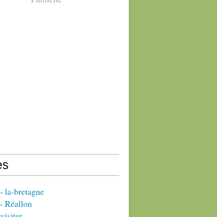
es
 la-bretagne
- Réallon
visiter