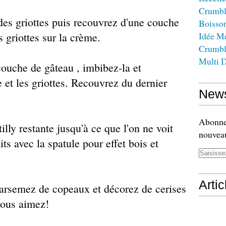
Crumbl
des griottes puis recouvrez d'une couche
Boisso
s griottes sur la crème.
Idée M
Crumbl
Multi D
ouche de gâteau , imbibez-la et
et les griottes. Recouvrez du dernier
News
Abonnez
lly restante jusqu'à ce que l'on ne voit
nouveau
aits avec la spatule pour effet bois et
Arti
arsemez de copeaux et décorez de cerises
vous aimez!