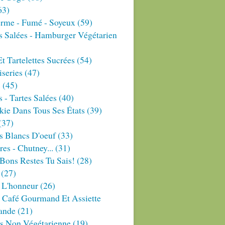
63)
erme - Fumé - Soyeux
(59)
s Salées - Hamburger Végétarien
Et Tartelettes Sucrées
(54)
series
(47)
s
(45)
 - Tartes Salées
(40)
ie Dans Tous Ses États
(39)
(37)
s Blancs D'oeuf
(33)
res - Chutney...
(31)
Bons Restes Tu Sais!
(28)
(27)
 L'honneur
(26)
 Café Gourmand Et Assiette
ande
(21)
es Non Végétarienne
(19)