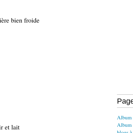
ière bien froide
Pag
Album -
Album 
 et lait
blogs à 