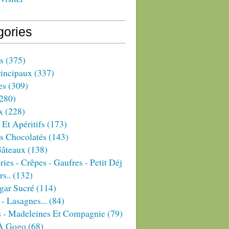
gories
s
(375)
rincipaux
(337)
es
(309)
280)
x
(228)
 Et Apéritifs
(173)
s Chocolatés
(143)
Gâteaux
(138)
ries - Crêpes - Gaufres - Petit Déj
rs..
(132)
gar Sucré
(114)
 - Lasagnes...
(84)
s - Madeleines Et Compagnie
(79)
À Gogo
(68)