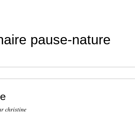
inaire pause-nature
re
r christine