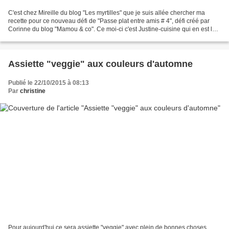
C'est chez Mireille du blog "Les myrtilles" que je suis allée chercher ma
recette pour ce nouveau défi de "Passe plat entre amis # 4", défi créé par
Corinne du blog "Mamou & co". Ce moi-ci c'est Justine-cuisine qui en est la
marraine et qui a choisi pour...
Assiette "veggie" aux couleurs d'automne
Publié le 22/10/2015 à 08:13
Par
christine
Pour aujourd'hui ce sera assiette "veggie" avec plein de bonnes choses