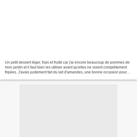
Un petit dessert léger, frais et fruité car j'ai encore beaucoup de pommes de
mon jardin et il faut bien les utiliser avant qu'elles ne soient complètement
fripées. J'avais justement fait du lait d'amandes, une bonne occasion pour
faire ces petites crèmes...