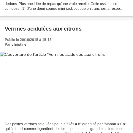
dedans. Plus une idée de repas qu'une vraie recette. Cette assiette se
compose : 1) D'une demi-courge mini-jack coupée en tranches, arrosée
d'huile d'olive, parsemée d'herbes de Provence,...
Verrines acidulées aux citrons
Publié le 20/10/2015 à 15:15
Par
christine
Des petites verrines acidulées pour le "Défi # 8" organisé par "Manou & Co"
qui à choisi comme ingrédient : le citron, pour le plus grand plaisir de mes