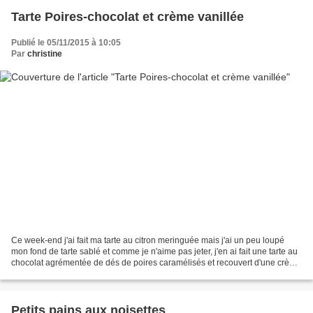
Tarte Poires-chocolat et crème vanillée
Publié le 05/11/2015 à 10:05
Par
christine
Ce week-end j'ai fait ma tarte au citron meringuée mais j'ai un peu loupé
mon fond de tarte sablé et comme je n'aime pas jeter, j'en ai fait une tarte au
chocolat agrémentée de dés de poires caramélisés et recouvert d'une crème
au mascarpone vanillée,...
Petits pains aux noisettes