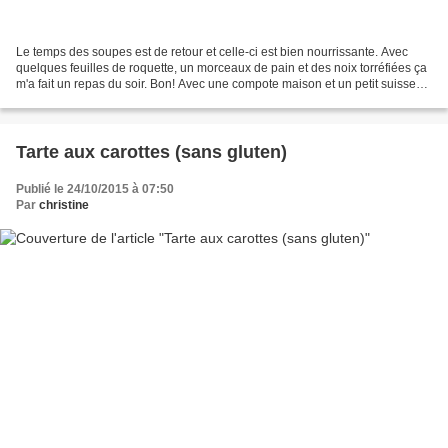
Le temps des soupes est de retour et celle-ci est bien nourrissante. Avec
quelques feuilles de roquette, un morceaux de pain et des noix torréfiées ça
m'a fait un repas du soir. Bon! Avec une compote maison et un petit suisses
pour le dessert en plus,...
Tarte aux carottes (sans gluten)
Publié le 24/10/2015 à 07:50
Par
christine