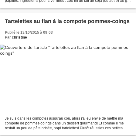
papilles. Ingrédients pour 2 verrines : 250 ml de lait de soja (ou autre) 3o gr
de sucre 1/2 citron...
Tartelettes au flan à la compote pommes-coings
Publié le 13/10/2015 à 09:03
Par
christine
Je suis dans les compotes jusqu'au cou, alors j'ai eu envie de mettre ma
compote de pommes-coings dans un dessert gourmand! Et comme il me
restait un peu de pâte brisée, hop! tartelettes! Plutôt réussies ces petites
tartelettes, fondantes et légèrement...