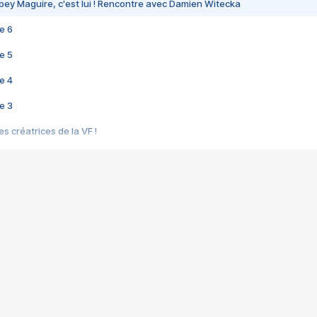
bey Maguire, c'est lui ! Rencontre avec Damien Witecka
e 6
e 5
e 4
e 3
s créatrices de la VF !
e 2
e 1
e Mektoub My Love arrive enfin ! Rencontre avec Shaïn Boumedine et Sal
i : après Toni en famille
elle réalise le bouleversant Dites lui que je l'aime
ais ! Rencontre autour de Vie privée de Rebecca Zlotowski
 de Marguerite, Grave... Rencontre avec Ella Rumpf