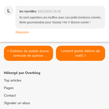
L
les myrtilles
18/12/2015 16:38
Ils sont superbes ces muffins avec ces petits bonbons colorés,
Belle gourmandise pour Vassily !<br /> Bonne soirée !
Répondre
< Galettes de patate douce,
Leckerli (petits délices de
semoule de quinoa-
noël) >
épeautre
Hébergé par Overblog
Top articles
Pages
Contact
Signaler un abus