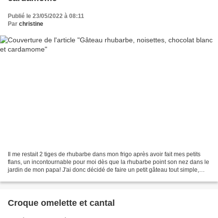
Publié le 23/05/2022 à 08:11
Par
christine
Il me restait 2 tiges de rhubarbe dans mon frigo après avoir fait mes petits
flans, un incontournable pour moi dès que la rhubarbe point son nez dans le
jardin de mon papa! J'ai donc décidé de faire un petit gâteau tout simple,
rapide à faire, et surtout...
Croque omelette et cantal