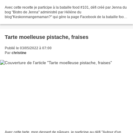
Avec cette recette je participe à la bataille food #101, défi créé par Jenna du
bog "Bistro de Jenna" administré par Héléne du
blog"Keskonmangemaman?" qui gère la page Facebook de la bataille food.
La marraine de ce mois-ci, Muriel du blog "Petites marmites...
Tarte moelleuse pistache, fraises
Publié le 03/05/2022 à 07:00
Par
christine
Avec cette tarte, mon dessert de pâques, je participe au défi "Autour d'un