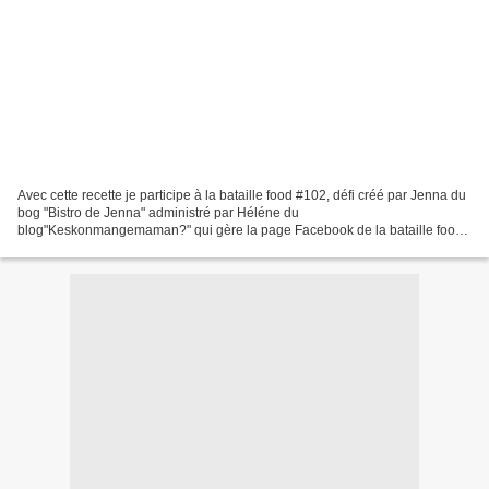
Avec cette recette je participe à la bataille food #102, défi créé par Jenna du
bog "Bistro de Jenna" administré par Héléne du
blog"Keskonmangemaman?" qui gère la page Facebook de la bataille food.
La marraine du mois dernier, Muriel du blog "Petites...