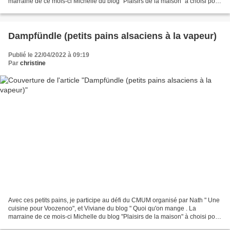
marraine de ce mois-ci Michelle du blog "Plaisirs de la maison" à choisi pour
thème : l'Alsace au menu. J'ai...
Dampfündle (petits pains alsaciens à la vapeur)
Publié le 22/04/2022 à 09:19
Par
christine
Avec ces petits pains, je participe au défi du CMUM organisé par Nath " Une
cuisine pour Voozenoo", et Viviane du blog " Quoi qu'on mange . La
marraine de ce mois-ci Michelle du blog "Plaisirs de la maison" à choisi pour
thème : l'Alsace au menu. J'ai...