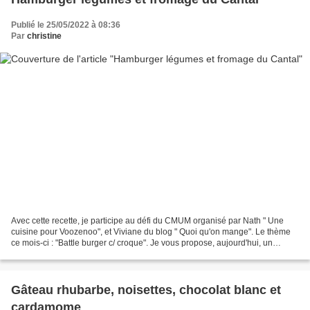
Publié le 25/05/2022 à 08:36
Par
christine
Avec cette recette, je participe au défi du CMUM organisé par Nath " Une
cuisine pour Voozenoo", et Viviane du blog " Quoi qu'on mange". Le thème
ce mois-ci : "Battle burger c/ croque". Je vous propose, aujourd'hui, un
hamburger végétarien en restant...
Gâteau rhubarbe, noisettes, chocolat blanc et
cardamome