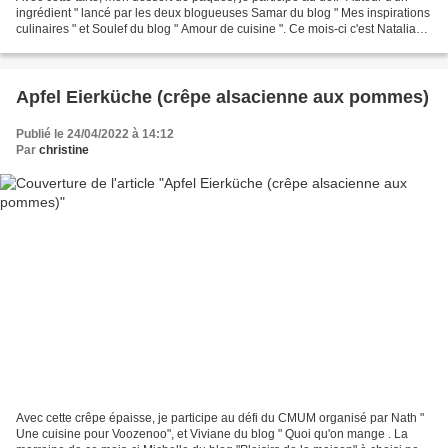
ingrédient " lancé par les deux blogueuses Samar du blog " Mes inspirations
culinaires " et Soulef du blog " Amour de cuisine ". Ce mois-ci c'est Natalia
du blog "Sucre et épices"...
Apfel Eierküche (crêpe alsacienne aux pommes)
Publié le 24/04/2022 à 14:12
Par
christine
Avec cette crêpe épaisse, je participe au défi du CMUM organisé par Nath "
Une cuisine pour Voozenoo", et Viviane du blog " Quoi qu'on mange . La