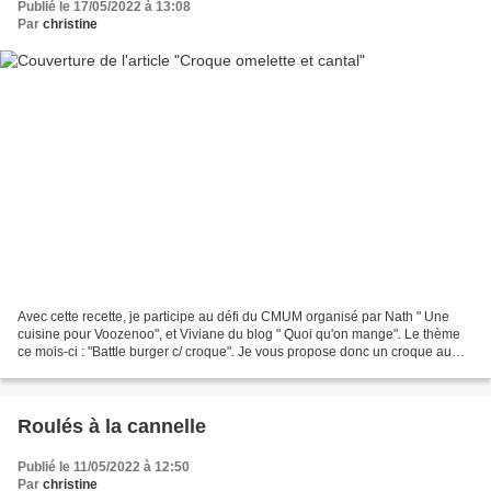
Publié le 17/05/2022 à 13:08
Par
christine
Avec cette recette, je participe au défi du CMUM organisé par Nath " Une
cuisine pour Voozenoo", et Viviane du blog " Quoi qu'on mange". Le thème
ce mois-ci : "Battle burger c/ croque". Je vous propose donc un croque au
pain de mie maison garni d'une...
Roulés à la cannelle
Publié le 11/05/2022 à 12:50
Par
christine