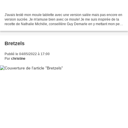
J'avais testé mon moule tablette avec une version salée mais pas encore en
version sucrée. Je m'amuse bien avec ce moule! Je me suis inspirée de la
recette de Nathalie Michèle, conseillère Guy Demarle en y mettant mon petit
grain de sel : l'amande! Ingrédients...
Bretzels
Publié le 04/05/2022 à 17:00
Par
christine