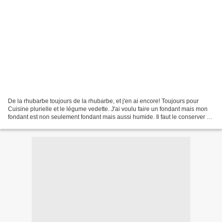
De la rhubarbe toujours de la rhubarbe, et j'en ai encore! Toujours pour
Cuisine plurielle et le légume vedette. J'ai voulu faire un fondant mais mon
fondant est non seulement fondant mais aussi humide. Il faut le conserver au
frigo. C'est un régal très...