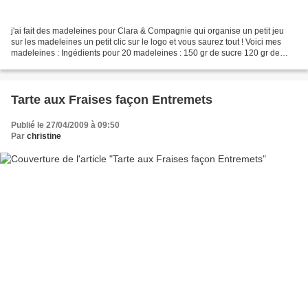
j'ai fait des madeleines pour Clara & Compagnie qui organise un petit jeu
sur les madeleines un petit clic sur le logo et vous saurez tout ! Voici mes
madeleines : Ingédients pour 20 madeleines : 150 gr de sucre 120 gr de
beurre fondu 150 gr de farine...
Tarte aux Fraises façon Entremets
Publié le 27/04/2009 à 09:50
Par
christine