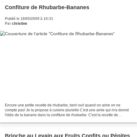
Confiture de Rhubarbe-Bananes
Publié le 18/05/2009 à 10:31
Par
christine
Encore une petite recette de rhubarbe, ben! oui! quand on aime on ne
compte pas! Je la propose à cuisine plurielle C'est une amie qui m'a donné
l'idée de la banane dans la confiture de rhubarbe. C'est la recette de
confiture de rhubarbe que je fais le...
Brioche au Levain aux Fruits Confits ou Pépites