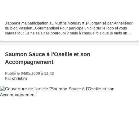
J'apporte ma participation au Muffins Monday # 14, organisé par Annellénor
du blog Passion...Gourmandise! Pour participe un clic sur le logo et vous
saurez tout. Je ne sais pas pourquoi ? mais à chaque fois que je mets un
logo il est un peu trouble, veuillez...
Saumon Sauce à l'Oseille et son
Accompagnement
Publié le 04/05/2009 à 13:42
Par
christine