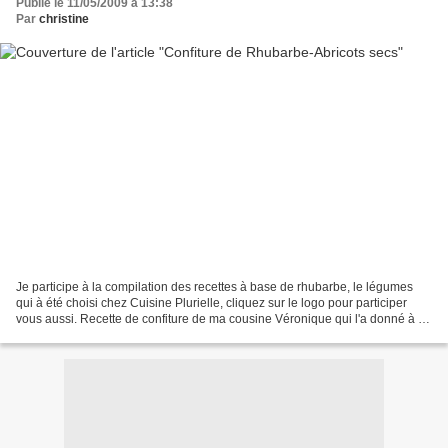
Publié le 11/05/2009 à 13:38
Par
christine
Je participe à la compilation des recettes à base de rhubarbe, le légumes
qui à été choisi chez Cuisine Plurielle, cliquez sur le logo pour participer
vous aussi. Recette de confiture de ma cousine Véronique qui l'a donné à sa
maman, qui l'a donné à ma...