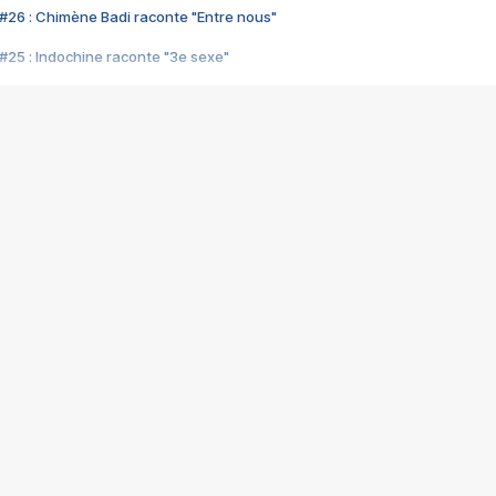
#26 : Chimène Badi raconte "Entre nous"
#25 : Indochine raconte "3e sexe"
#24 : Zaho raconte "C'est chelou"
#23 : Patrick Bruel raconte "Au café des délices"
#22 : Kyo raconte "Le chemin"
#21 : Nolwenn Leroy raconte "Cassé"
#20 : Patrick Hernandez raconte "Born to be alive"
#19 : Lorie raconte "Près de moi"
#18 : Michael Jones raconte "A nos actes manqués" (avec Jean-Jacque
#17 : Khaled raconte "Aïcha"
#16 : Corneille raconte "Parce qu'on vient de loin"
#15 : Indochine raconte "L'aventurier"
14 : Lorie raconte "Sur un air latino"