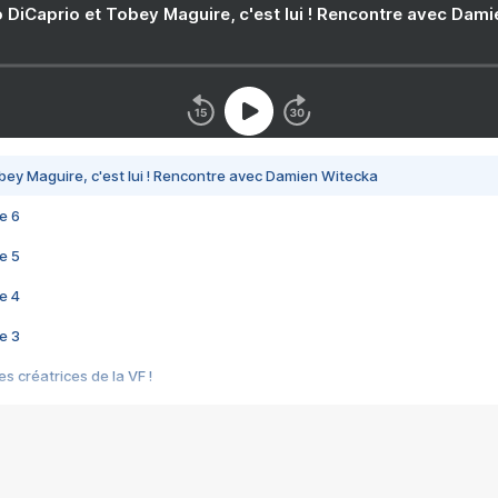
 DiCaprio et Tobey Maguire, c'est lui ! Rencontre avec Dam
bey Maguire, c'est lui ! Rencontre avec Damien Witecka
e 6
e 5
e 4
e 3
s créatrices de la VF !
e 2
e 1
e Mektoub My Love arrive enfin ! Rencontre avec Shaïn Boumedine et Sal