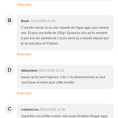
Répondre
B
Beah
11/01/2008 23:33
C'est très réussi, tu es une experte de l'agar-agar, pas comme
moi. Et puis une boîte de 200g ! Quand tu vois qu'ils vendent
à prix d'or les sachets de 2 g (ou alors ça a baissé depuis que
je ne suis plus en France).
Répondre
D
didoumiam
06/01/2008 20:14
haaan qu'ils sont mignons :)<br /> ils donnent envie en tout
cas! bravo et merci pour cette recette!
Répondre
C
cuisinecrea
06/01/2008 14:35
Superbes ces p\\\'tits coeurs, moi aussi j\\\'utilise l\\\'agar agar,