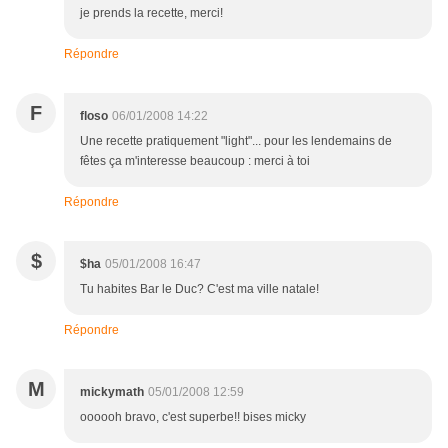
je prends la recette, merci!
Répondre
F
floso
06/01/2008 14:22
Une recette pratiquement "light"... pour les lendemains de
fêtes ça m'interesse beaucoup : merci à toi
Répondre
$
$ha
05/01/2008 16:47
Tu habites Bar le Duc? C'est ma ville natale!
Répondre
M
mickymath
05/01/2008 12:59
oooooh bravo, c'est superbe!! bises micky