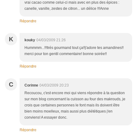
vrai cacao comme celui-ci mais avec en plus des épices :
canelle, vanille, zestes de citron... un délice !!!Anne
Répondre
K
kouky
04/03/2009 21:26
Hummmm...!!!trés gourmand tout ça!!j'adore tes amandines!!
merci pour ton gentil commentaire! bonne soirée!!
Répondre
C
Corinne
04/03/2009 20:23
Recoucou, c'est encore moi qui viens répondre à ta question
sur mon blog concernant la cuisson au four des makrouds, je
crois que certaines personnes le font mais ils doivent être
bien moins moelleux, mais aussi plus diététiques j'en
conviens! A essayer donc.
Répondre