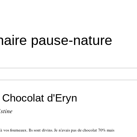
inaire pause-nature
 Chocolat d'Eryn
istine
e à vos fourneaux. Ils sont divins. Je n'avais pas de chocolat 70% mais