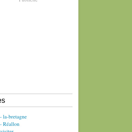
es
 la-bretagne
- Réallon
visiter