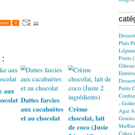
caté
epost
0
Dessert
Plats P
Légum
 :
Fruits
(
Gâteau
Entrées
Dessert
Petits 
e aux
Confise
hocolat
Dattes farcies
- Goûte
aux cacahuètes
Crème
Agar A
et au chocolat
chocolat, lait
Gratins
de coco (Juste
Muffin
Cakes 