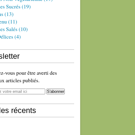
es Sucrés
(19)
ns
(13)
enu
(11)
es Salés
(10)
élices
(4)
letter
-vous pour être averti des
x articles publiés.
cles récents