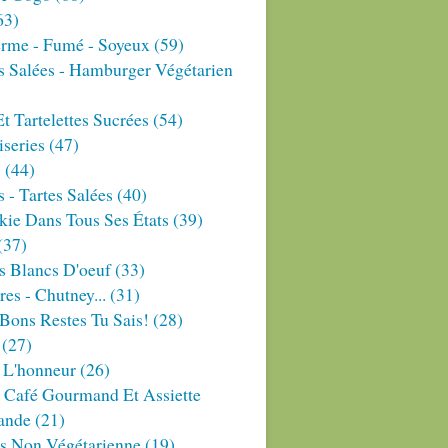
63)
erme - Fumé - Soyeux
(59)
s Salées - Hamburger Végétarien
Et Tartelettes Sucrées
(54)
series
(47)
s
(44)
 - Tartes Salées
(40)
ie Dans Tous Ses États
(39)
(37)
s Blancs D'oeuf
(33)
res - Chutney...
(31)
Bons Restes Tu Sais!
(28)
(27)
 L'honneur
(26)
 Café Gourmand Et Assiette
ande
(21)
es Non Végétarienne
(19)