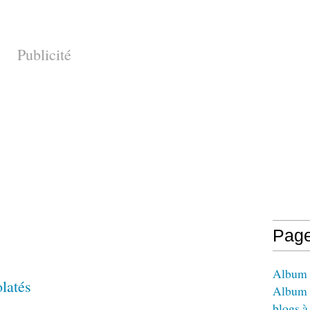
Publicité
Pag
Album -
latés
Album 
blogs à 