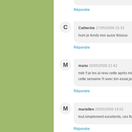
Répondre
C
Catherine
27/05/2009 15:33
hum je fonds moi aussi !bisous
Répondre
M
manu
26/05/2009 21:42
mdr !! je les ai revu cette après mi
cette semaine !!! avec ton essai,je 
Répondre
M
mariellen
25/05/2009 19:02
tout simplement excellents, ces fla
Répondre