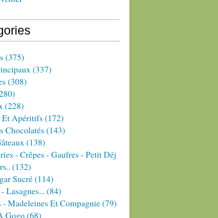
gories
s
(375)
rincipaux
(337)
es
(308)
280)
x
(228)
 Et Apéritifs
(172)
s Chocolatés
(143)
Gâteaux
(138)
ries - Crêpes - Gaufres - Petit Déj
rs..
(132)
gar Sucré
(114)
 - Lasagnes...
(84)
s - Madeleines Et Compagnie
(79)
À Gogo
(68)