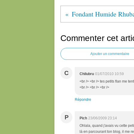
Commenter cet arti
Ajouter un commentaire
C
Chilubru
01/07/2010 10:59
<br /> <br /> tes petits flan me te
<br /> <br /> <br />
Répondre
P
Pich
23/06/2009 23:14
Ohlala, quand j'avais vu cette peti
là en parcourant ton blog, il me re