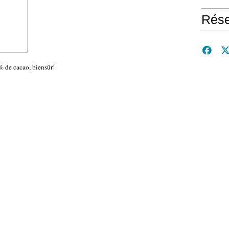
Rése
0% de cacao, biensûr!