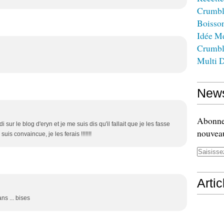
Crumbl
Boisso
Idée M
Crumbl
Multi D
News
Abonnez
di sur le blog d'eryn et je me suis dis qu'il fallait que je les fasse
nouveau
suis convaincue, je les ferais !!!!!!!
Arti
ns ... bises