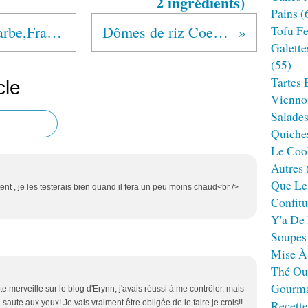
2 ingrédients)
Pains
(
Fondant Humide Rhubarbe,Fraises et Amandes, Hum!!!
Dômes de riz Coeur de Mozzarella
Tofu F
Galette
(55)
Tartes 
cle
Viennoi
Salade
Quiches
Le Cook
Autres
Que Le
ntent , je les testerais bien quand il fera un peu moins chaud<br />
Confitu
Y'a De 
Soupes
Mise À
Thé Ou
Gourm
te merveille sur le blog d'Erynn, j'avais réussi à me contrôler, mais
Recett
-saute aux yeux! Je vais vraiment être obligée de le faire je crois!!