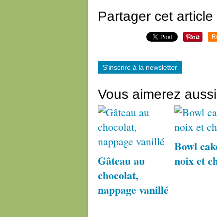
Partager cet article
R
S'inscrire à la newsletter
Vous aimerez aussi
Bowl cak
Gâteau au
noix et c
chocolat,
nappage vanillé