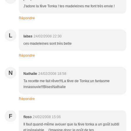
J'adore la fève Tonka ! tes madeleines me font très envie !
Répondre
L
labas
24/02/2008 22:30
ces madeleines sont très belle
Répondre
N
Nathalie
24/02/2008 18:58
Ta recette me fait rêver!!!La fève de Tonka:un fantasme
innasouvie!!!BisesNathalie
Répondre
F
floso
24/02/2008 15:06
Il faut quand-même avouer que la fève tonka a un goût subtil
et inégalable.... j'imagine donc le goût de tes