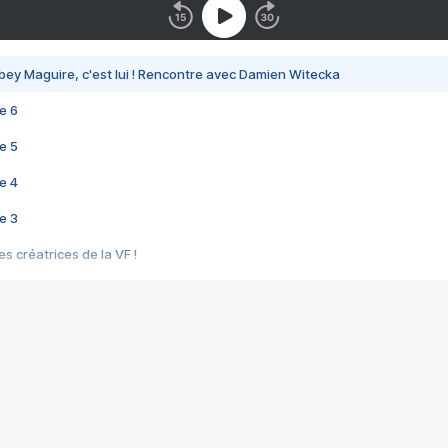
bey Maguire, c'est lui ! Rencontre avec Damien Witecka
e 6
e 5
e 4
e 3
s créatrices de la VF !
e 2
e 1
e Mektoub My Love arrive enfin ! Rencontre avec Shaïn Boumedine et Sal
i : après Toni en famille
elle réalise le bouleversant Dites lui que je l'aime