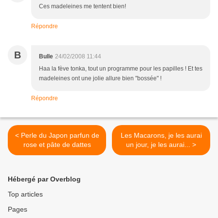
Ces madeleines me tentent bien!
Répondre
B
Bulle
24/02/2008 11:44
Haa la fève tonka, tout un programme pour les papilles ! Et tes
madeleines ont une jolie allure bien "bossée" !
Répondre
< Perle du Japon parfun de
Les Macarons, je les aurai
rose et pâte de dattes
un jour, je les aurai... >
Hébergé par Overblog
Top articles
Pages