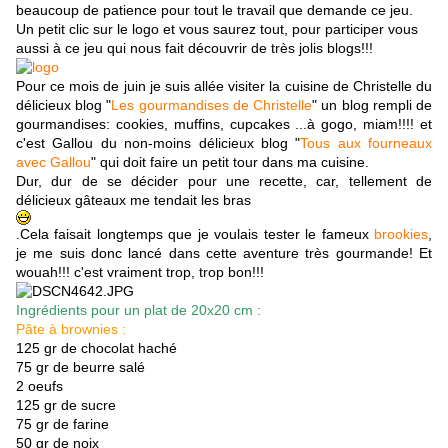
beaucoup de patience pour tout le travail que demande ce jeu.
Un petit clic sur le logo et vous saurez tout, pour participer vous
aussi à ce jeu qui nous fait découvrir de très jolis blogs!!!
Pour ce mois de juin je suis allée visiter la cuisine de Christelle du
délicieux blog "
Les gourmandises de Christelle
" un blog rempli de
gourmandises: cookies, muffins, cupcakes ...à gogo, miam!!!! et
c'est Gallou du non-moins délicieux blog "
Tous aux fourneaux
avec Gallou
" qui doit faire un petit tour dans ma cuisine.
Dur, dur de
se décider pour une recette, car, tellement de
délicieux gâteaux me tendait les bras
.Cela faisait longtemps que je voulais tester le fameux
brookies
,
je me suis donc lancé dans cette aventure très gourmande! Et
wouah!!! c'est vraiment trop, trop bon!!!
Ingrédients pour un plat de 20x20 cm :
Pâte à brownies :
125 gr de chocolat haché
75 gr de beurre salé
2 oeufs
125 gr de sucre
75 gr de farine
50 gr de noix