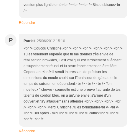
version plus light bientôt<br /> <br /> <br /> Bisous bisous<br
/>
Répondre
P
Patrick
25/06/2012 15:10
<br /> Coucou Christine,<br /> <br /> <br /> <br /> <br /> <br />
Tu es tellement enjouée que tu me donnes très envie de
réaliser ton browkies, il est vrai qu'il est terriblement alléchant
et superbement réussi et tu peux franchement en être fière.
Cependant,<br /> il serait interessant de préciser les
dimensions du moule choisi car l'épaisseur du gâteau et le
temps de cuisson en dépendent.<br /> <br /> <br /> Ton
moelleux " chèvre - courgette est une preuve flagrante de tes
talents de cordon bleu, on a qu'une envie: s'armer d'un
couvert et "s'y attaquer" sans attendre!<br /> <br /> <br /> <br
/> <br /> <br /> Merci Christine, tu es formidable!<br /> <br />
<br /> Bel après - midi<br /> <br /> <br /> Patrick<br /> <br />
<br /> <br />
Répondre