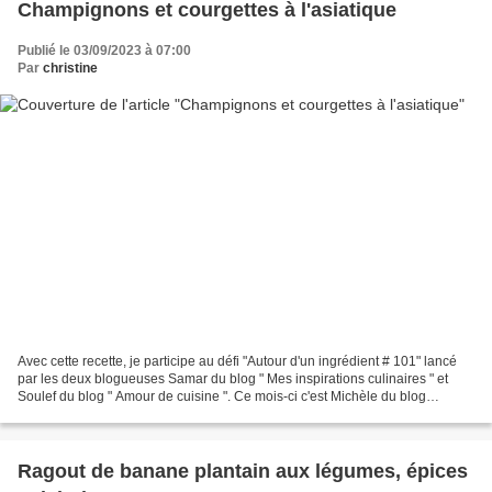
Champignons et courgettes à l'asiatique
Publié le 03/09/2023 à 07:00
Par
christine
Avec cette recette, je participe au défi "Autour d'un ingrédient # 101" lancé
par les deux blogueuses Samar du blog " Mes inspirations culinaires " et
Soulef du blog " Amour de cuisine ". Ce mois-ci c'est Michèle du blog
"Croquant fondant gourmand" qui...
Ragout de banane plantain aux légumes, épices