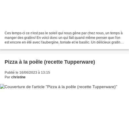
Ces temps-ci ce n'est pas le soleil qui nous gène par chez nous, un temps à
manger des gratins! En voici donc un qui fait quand même penser que l'on
est encore en été avec l'aubergine, tomate et le basilic. Un délicieux gratin
bien parfumé avec le basilic...
Pizza à la poêle (recette Tupperware)
Publié le 16/06/2023 à 13:15
Par
christine