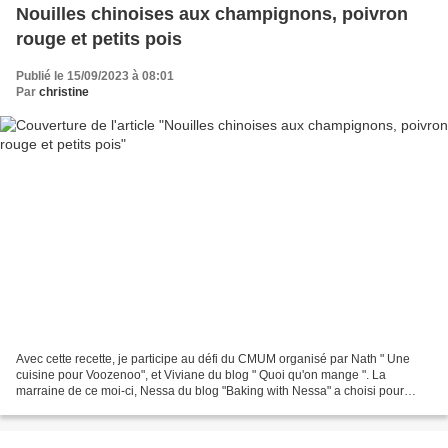
Nouilles chinoises aux champignons, poivron
rouge et petits pois
Publié le 15/09/2023 à 08:01
Par
christine
Avec cette recette, je participe au défi du CMUM organisé par Nath " Une
cuisine pour Voozenoo", et Viviane du blog " Quoi qu'on mange ". La
marraine de ce moi-ci, Nessa du blog "Baking with Nessa" a choisi pour
thème : "Pâte a ti et pâte a ta". J'ai...