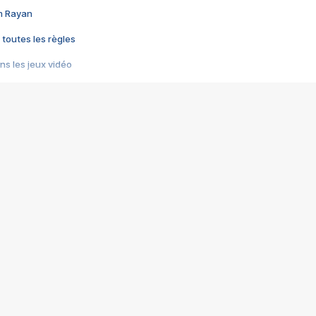
im Rayan
 toutes les règles
s les jeux vidéo
us choquant de Rockstar ? - Le scandale BULLY
e plus moche de Steam
du RÊVE tourne au CAUCHEMAR
pendant 8 heures
it… à tort
umiliés par un jeu vidéo
ire - Final Fantasy 8
ti un empire - Age of Empires
story DOFUS