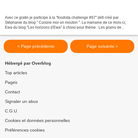
Avec ce gratin je participe à la "foodista challenge #97" défi créé par
Stéphanie du blog " Cuisine moi un mouton ". La marraine de ce mois-ci,
Ewa du blog "Les horizons d'Ewa" à choisi pour thème : Les grains de
semoule. Qu'elle soit de blé, d'orge,...
< Page précédente
Page suivante >
Hébergé par Overblog
Top articles
Pages
Contact
Signaler un abus
C.G.U.
Cookies et données personnelles
Préférences cookies