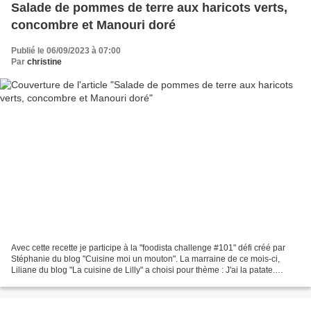
Salade de pommes de terre aux haricots verts,
concombre et Manouri doré
Publié le 06/09/2023 à 07:00
Par
christine
Avec cette recette je participe à la "foodista challenge #101" défi créé par
Stéphanie du blog "Cuisine moi un mouton". La marraine de ce mois-ci,
Liliane du blog "La cuisine de Lilly" a choisi pour thème : J'ai la patate.
Comme les grosses chaleurs sont...