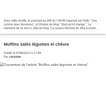
Avec cette recette, je participe au défi du CMUM organisé par Nath " Une
cuisine pour Voozenoo", et Viviane du blog " Quoi qu'on mange ". La
marraine de ce moi-ci, Zika du blog "La cuisine bônoise de Zika à choisi
comme thème : La cuisine de l'été. C'est...
Muffins salés légumes et chèvre
Publié le 07/06/2023 à 17:00
Par
christine