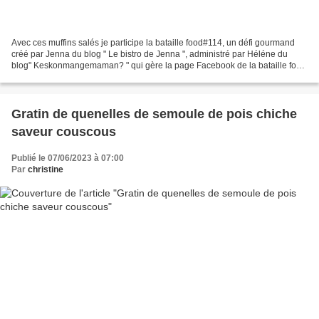
Avec ces muffins salés je participe la bataille food#114, un défi gourmand
créé par Jenna du blog " Le bistro de Jenna ", administré par Héléne du
blog" Keskonmangemaman? " qui gère la page Facebook de la bataille food
. La marraine de ce mois-ci, Florence...
Gratin de quenelles de semoule de pois chiche
saveur couscous
Publié le 07/06/2023 à 07:00
Par
christine