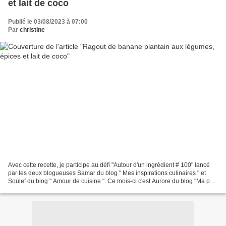
et lait de coco
Publié le 03/08/2023 à 07:00
Par
christine
Avec cette recette, je participe au défi "Autour d'un ingrédient # 100" lancé
par les deux blogueuses Samar du blog " Mes inspirations culinaires " et
Soulef du blog " Amour de cuisine ". Ce mois-ci c'est Aurore du blog "Ma part
du gâteau" qui est la...