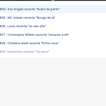
#30 : Eve Angeli raconte "Avant de partir"
#29 : MC Solaar raconte "Bouge de là"
28 : Lorie raconte "Je vais vite"
#27 : Christophe Willem raconte "Jacques a dit"
#26 : Chimène Badi raconte "Entre nous"
#25 : Indochine raconte "3e sexe"
#24 : Zaho raconte "C'est chelou"
#23 : Patrick Bruel raconte "Au café des délices"
#22 : Kyo raconte "Le chemin"
#21 : Nolwenn Leroy raconte "Cassé"
#20 : Patrick Hernandez raconte "Born to be alive"
#19 : Lorie raconte "Près de moi"