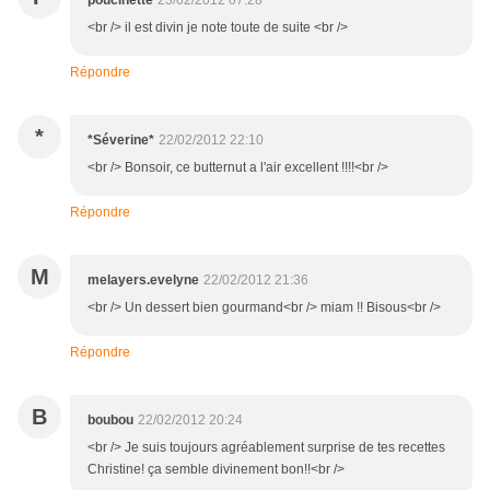
poucinette
23/02/2012 07:28
<br /> il est divin je note toute de suite <br />
Répondre
*
*Séverine*
22/02/2012 22:10
<br /> Bonsoir, ce butternut a l'air excellent !!!!<br />
Répondre
M
melayers.evelyne
22/02/2012 21:36
<br /> Un dessert bien gourmand<br /> miam !! Bisous<br />
Répondre
B
boubou
22/02/2012 20:24
<br /> Je suis toujours agréablement surprise de tes recettes
Christine! ça semble divinement bon!!<br />