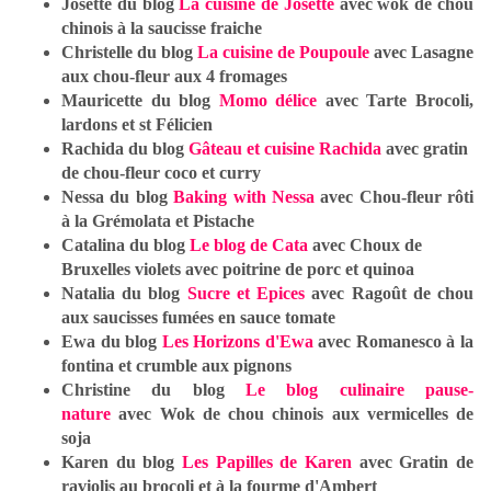
Josette du blog
La cuisine de Josette
avec wok de chou
chinois à la saucisse fraiche
Christelle du blog
La cuisine de Poupoule
avec Lasagne
aux chou-fleur aux 4 fromages
Mauricette du blog
Momo délice
avec Tarte Brocoli,
lardons et st Félicien
Rachida du blog
Gâteau et cuisine Rachida
avec gratin
de chou-fleur coco et curry
Nessa du blog
Baking with Nessa
avec Chou-fleur rôti
à la Grémolata et Pistache
Catalina du blog
Le blog de Cata
avec Choux de
Bruxelles violets avec poitrine de porc et quinoa
Natalia du blog
Sucre et Epices
avec Ragoût de chou
aux saucisses fumées en sauce tomate
Ewa du blog
Les Horizons d'Ewa
avec Romanesco à la
fontina et crumble aux pignons
Christine du blog
Le blog culinaire pause-
nature
avec Wok de chou chinois aux vermicelles de
soja
Karen du blog
Les Papilles de Karen
avec Gratin de
raviolis au brocoli et à la fourme d'Ambert