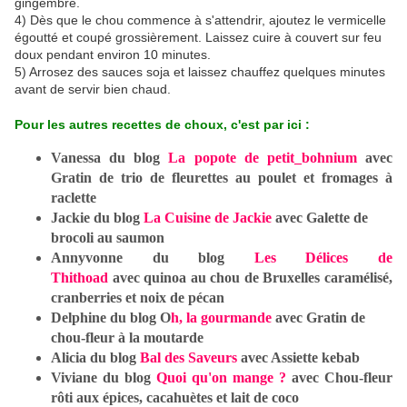
gingembre.
4) Dès que le chou commence à s'attendrir, ajoutez le vermicelle
égoutté et coupé grossièrement. Laissez cuire à couvert sur feu
doux pendant environ 10 minutes.
5) Arrosez des sauces soja et laissez chauffez quelques minutes
avant de servir bien chaud.
Pour les autres recettes de choux, c'est par ici :
Vanessa du blog
La popote de petit_bohnium
avec
Gratin de trio de fleurettes au poulet et fromages à
raclette
Jackie du blog
La Cuisine de Jackie
avec
Galette de
brocoli au saumon
Annyvonne du blog
Les Délices de
Thithoad
avec
quinoa au chou de Bruxelles caramélisé,
cranberries et noix de pécan
Delphine du blog O
h, la gourmande
avec Gratin de
chou-fleur à la moutarde
Alicia du blog
Bal des Saveurs
avec Assiette kebab
Viviane du blog
Quoi qu'on mange ?
avec Chou-fleur
rôti aux épices, cacahuètes et lait de coco