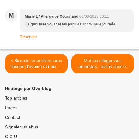
M
Marie L / Allergique Gourmand
03/03/2023 10:11
De quoi faire voyager les papilles.<br /> Belle journée
Répondre
< Biscuits croustillants aux
Muffins allégés aux
flocons d'avoine et noix de
amandes, raisins secs et
coco
cardamome, à la multi-
délices >
Hébergé par Overblog
Top articles
Pages
Contact
Signaler un abus
C.G.U.