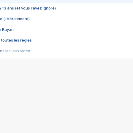
 a 13 ans (et vous l'avez ignoré)
e (littéralement)
im Rayan
 toutes les règles
s les jeux vidéo
us choquant de Rockstar ? - Le scandale BULLY
e plus moche de Steam
du RÊVE tourne au CAUCHEMAR
pendant 8 heures
it… à tort
umiliés par un jeu vidéo
ire - Final Fantasy 8