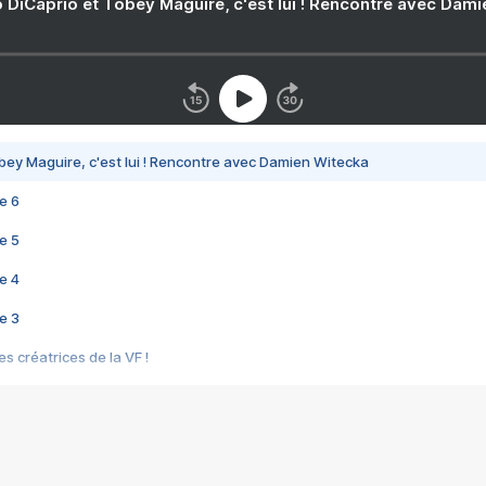
 DiCaprio et Tobey Maguire, c'est lui ! Rencontre avec Dam
bey Maguire, c'est lui ! Rencontre avec Damien Witecka
e 6
e 5
e 4
e 3
s créatrices de la VF !
e 2
e 1
e Mektoub My Love arrive enfin ! Rencontre avec Shaïn Boumedine et Sal