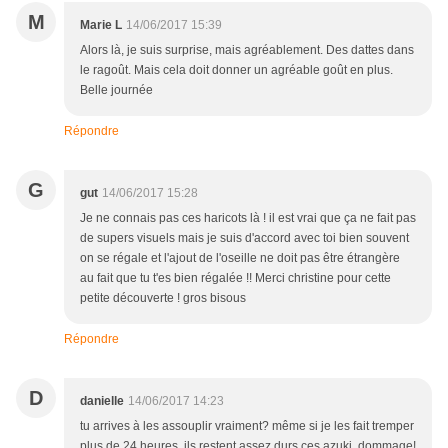
M
Marie L
14/06/2017 15:39
Alors là, je suis surprise, mais agréablement. Des dattes dans
le ragoût. Mais cela doit donner un agréable goût en plus.
Belle journée
Répondre
G
gut
14/06/2017 15:28
Je ne connais pas ces haricots là ! il est vrai que ça ne fait pas
de supers visuels mais je suis d'accord avec toi bien souvent
on se régale et l'ajout de l'oseille ne doit pas être étrangère
au fait que tu t'es bien régalée !! Merci christine pour cette
petite découverte ! gros bisous
Répondre
D
danielle
14/06/2017 14:23
tu arrives à les assouplir vraiment? même si je les fait tremper
plus de 24 heures, ils restent assez durs ces azuki, dommage!