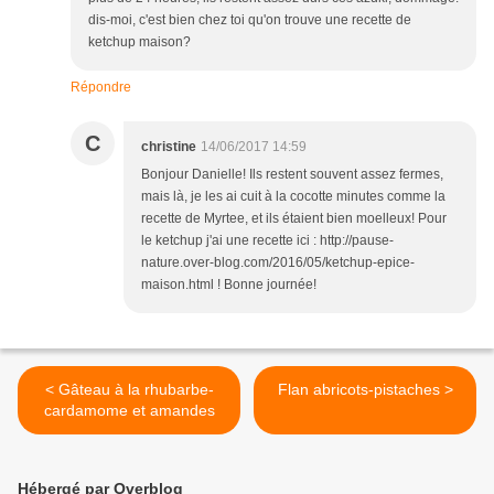
dis-moi, c'est bien chez toi qu'on trouve une recette de
ketchup maison?
Répondre
C
christine
14/06/2017 14:59
Bonjour Danielle! Ils restent souvent assez fermes,
mais là, je les ai cuit à la cocotte minutes comme la
recette de Myrtee, et ils étaient bien moelleux! Pour
le ketchup j'ai une recette ici : http://pause-
nature.over-blog.com/2016/05/ketchup-epice-
maison.html ! Bonne journée!
< Gâteau à la rhubarbe-
Flan abricots-pistaches >
cardamome et amandes
Hébergé par Overblog