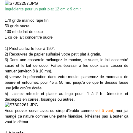
Ingrédients pour un petit plat 12 cm x 9 cm :
170 gr de manioc râpé fin
50 gr de sucre
100 ml de lait de coco
1 cs de lait concentré sucré
1) Préchauffez le four à 180°.
2) Recouvrez de papier sulfurisé votre petit plat à gratin.
3) Dans une casserole mélangez le manioc, le sucre, le lait concentré
sucré et le lait de coco. Faîtes épaissir à feu doux sans cesser de
remuer (environ 8 à 10 mn).
4) versez la préparation dans votre moule, parsemez de morceaux de
beurre et enfournez pour 45 à 50 mn, jusqu'à ce que le dessus fasse
une jolie croûte dorée.
5) Laissez refroidir et placer au frigo pour 1 à 2 h. Démoulez et
découpez en carrés, losanges ou autres.
Vous pouvez servir avec du sirop d'érable comme
vol ô vent
, moi j'ai
mangé ça nature comme une petite friandise. N'hésitez pas à tester ça
vaut le détour.