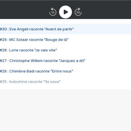
#30 : Eve Angeli raconte "Avant de partir"
#29 : MC Solaar raconte "Bouge de là"
28 : Lorie raconte "Je vais vite"
#27 : Christophe Willem raconte "Jacques a dit"
#26 : Chimène Badi raconte "Entre nous"
#25 : Indochine raconte "3e sexe"
#24 : Zaho raconte "C'est chelou"
#23 : Patrick Bruel raconte "Au café des délices"
#22 : Kyo raconte "Le chemin"
#21 : Nolwenn Leroy raconte "Cassé"