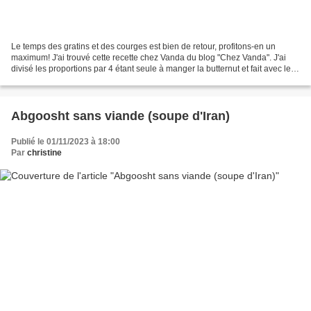
Le temps des gratins et des courges est bien de retour, profitons-en un
maximum! J'ai trouvé cette recette chez Vanda du blog "Chez Vanda". J'ai
divisé les proportions par 4 étant seule à manger la butternut et fait avec les
ingrédients que j'avais. Je...
Abgoosht sans viande (soupe d'Iran)
Publié le 01/11/2023 à 18:00
Par
christine