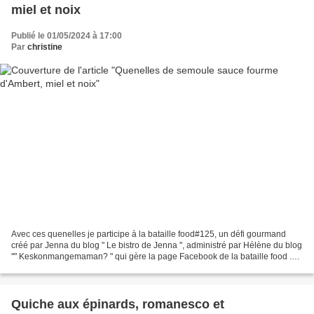
miel et noix
Publié le 01/05/2024 à 17:00
Par
christine
Avec ces quenelles je participe à la bataille food#125, un défi gourmand
créé par Jenna du blog " Le bistro de Jenna ", administré par Hélène du blog
"" Keskonmangemaman? " qui gère la page Facebook de la bataille food .
La marraine du mois dernier Viviane...
Quiche aux épinards, romanesco et