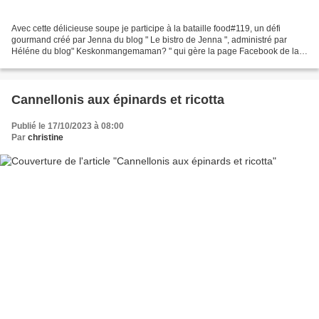
Avec cette délicieuse soupe je participe à la bataille food#119, un défi
gourmand créé par Jenna du blog " Le bistro de Jenna ", administré par
Héléne du blog" Keskonmangemaman? " qui gère la page Facebook de la
bataille food . La marraine de ce mois-ci,...
Cannellonis aux épinards et ricotta
Publié le 17/10/2023 à 08:00
Par
christine