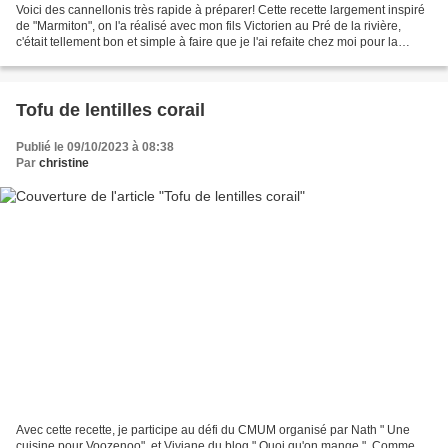
Voici des cannellonis très rapide à préparer! Cette recette largement inspiré
de "Marmiton", on l'a réalisé avec mon fils Victorien au Pré de la rivière,
c'était tellement bon et simple à faire que je l'ai refaite chez moi pour la
partager avec vous....
Tofu de lentilles corail
Publié le 09/10/2023 à 08:38
Par
christine
Avec cette recette, je participe au défi du CMUM organisé par Nath " Une
cuisine pour Voozenoo", et Viviane du blog " Quoi qu'on mange ". Comme