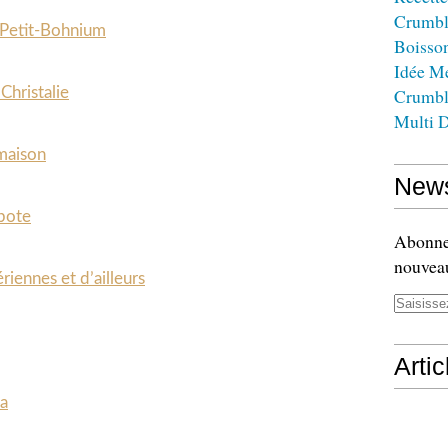
Crumbl
 Petit-Bohnium
Boisso
Idée M
 Christalie
Crumbl
Multi D
 maison
News
pote
Abonnez
nouveau
riennes et d’ailleurs
Arti
ka