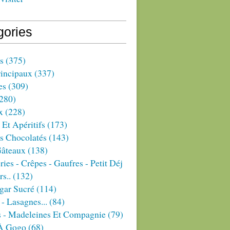
gories
s
(375)
rincipaux
(337)
es
(309)
280)
x
(228)
 Et Apéritifs
(173)
s Chocolatés
(143)
Gâteaux
(138)
ries - Crêpes - Gaufres - Petit Déj
rs..
(132)
gar Sucré
(114)
 - Lasagnes...
(84)
s - Madeleines Et Compagnie
(79)
À Gogo
(68)