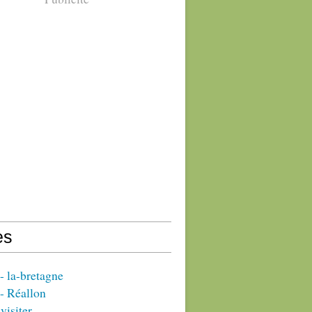
es
 la-bretagne
- Réallon
visiter