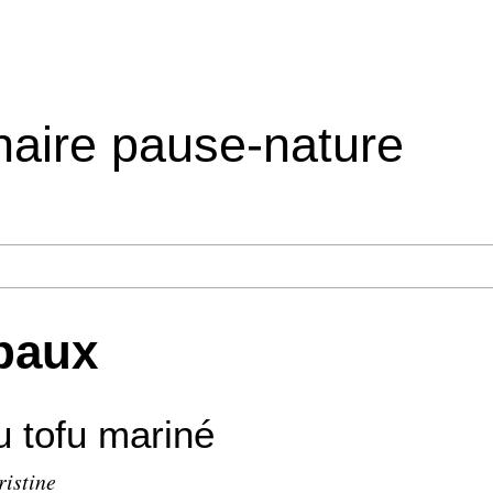
inaire pause-nature
ipaux
u tofu mariné
ristine