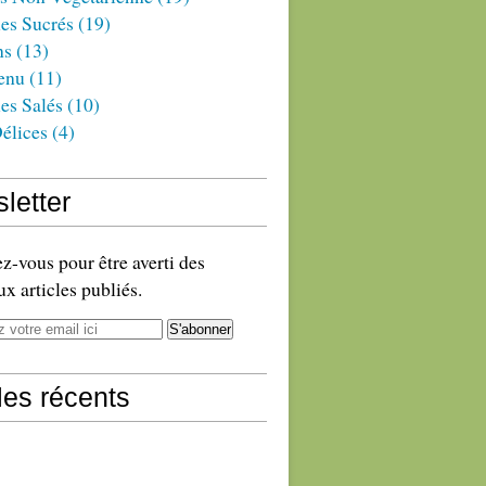
es Sucrés
(19)
ns
(13)
enu
(11)
es Salés
(10)
élices
(4)
letter
-vous pour être averti des
x articles publiés.
cles récents