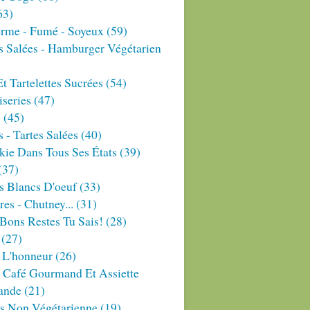
63)
erme - Fumé - Soyeux
(59)
s Salées - Hamburger Végétarien
Et Tartelettes Sucrées
(54)
series
(47)
s
(45)
 - Tartes Salées
(40)
ie Dans Tous Ses États
(39)
(37)
s Blancs D'oeuf
(33)
res - Chutney...
(31)
Bons Restes Tu Sais!
(28)
(27)
 L'honneur
(26)
 Café Gourmand Et Assiette
ande
(21)
es Non Végétarienne
(19)