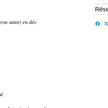
Rése
 (ou autre) en dés
pé