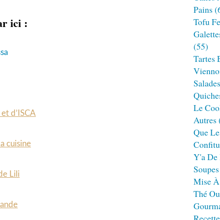
Pains
(
r ici :
Tofu F
Galette
(55)
ssa
Tartes 
Viennoi
Salade
Quiches
Le Cook
i et d’ISCA
Autres
Que Le
Confitu
a cuisine
Y'a De 
Soupes
de Lili
Mise À
Thé Ou
Gourm
mande
Recett