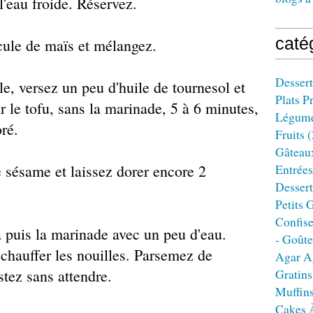
 l'eau froide. Réservez.
caté
cule de maïs et mélangez.
Dessert
, versez un peu d'huile de tournesol et
Plats P
r le tofu, sans la marinade, 5 à 6 minutes,
Légum
ré.
Fruits
(
Gâteau
e sésame et laissez dorer encore 2
Entrées
Dessert
Petits 
Confise
a puis la marinade avec un peu d'eau.
- Goûte
chauffer les nouilles. Parsemez de
Agar A
stez sans attendre.
Gratins
Muffin
Cakes 