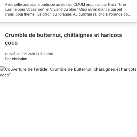
Avec cette assiette je participe au défi du CMUM organisé par Nath " Une
cuisine pour Voozenoo", et Viviane du blog " Quoi qu'on mange qui ont
choisi pour thème : Le citron ou l'orange. Aujourd'hui j'ai choisi l'orange pour
agrémenté le fenouil. Un plat...
Crumble de butternut, châtaignes et haricots
coco
Publié le 03/12/2021 à 08:00
Par
christine