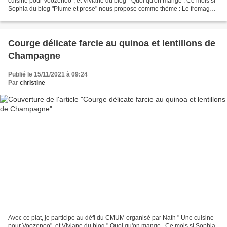
cuisine pour Voozenoo", et Viviane du blog " Quoi qu'on mange . Ce mois si
Sophia du blog "Plume et prose" nous propose comme thème : Le fromage,
plein de fromage! Je propose donc...
Courge délicate farcie au quinoa et lentillons de
Champagne
Publié le 15/11/2021 à 09:24
Par
christine
Avec ce plat, je participe au défi du CMUM organisé par Nath " Une cuisine
pour Voozenoo", et Viviane du blog " Quoi qu'on mange . Ce mois si Sophia