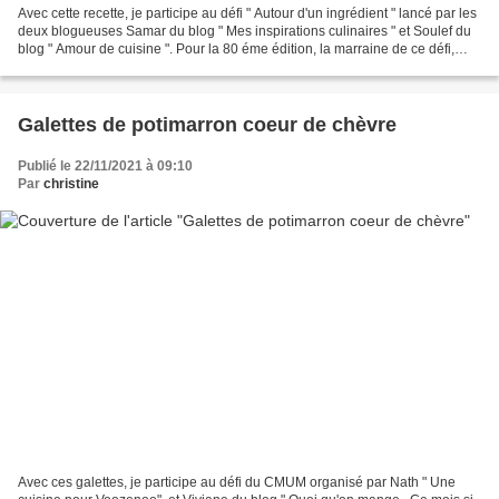
Avec cette recette, je participe au défi " Autour d'un ingrédient " lancé par les
deux blogueuses Samar du blog " Mes inspirations culinaires " et Soulef du
blog " Amour de cuisine ". Pour la 80 éme édition, la marraine de ce défi,
Jackie du blog "La...
Galettes de potimarron coeur de chèvre
Publié le 22/11/2021 à 09:10
Par
christine
Avec ces galettes, je participe au défi du CMUM organisé par Nath " Une