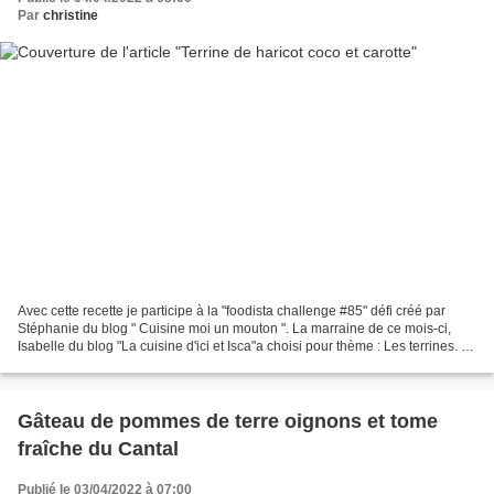
Par
christine
Avec cette recette je participe à la "foodista challenge #85" défi créé par
Stéphanie du blog " Cuisine moi un mouton ". La marraine de ce mois-ci,
Isabelle du blog "La cuisine d'ici et Isca"a choisi pour thème : Les terrines. Je
vous propose donc une...
Gâteau de pommes de terre oignons et tome
fraîche du Cantal
Publié le 03/04/2022 à 07:00