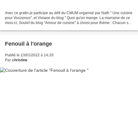
Avec ce gratin je participe au défi du CMUM organisé par Nath " Une cuisine
pour Voozenoo", et Viviane du blog " Quoi qu'on mange. La marraine de ce
mois-ci, Soulef du blog "Amour de cuisine" à choisi pour thème : Chacun sa
madeleine de proust Il faut...
Fenouil à l'orange
Publié le 23/01/2022 à 14:20
Par
christine