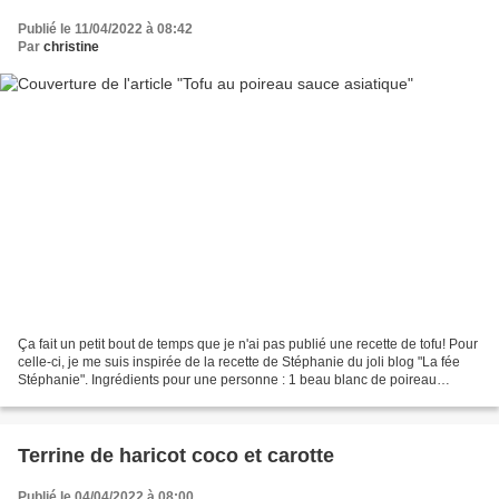
Publié le 11/04/2022 à 08:42
Par
christine
Ça fait un petit bout de temps que je n'ai pas publié une recette de tofu! Pour
celle-ci, je me suis inspirée de la recette de Stéphanie du joli blog "La fée
Stéphanie". Ingrédients pour une personne : 1 beau blanc de poireau
émincé 100 gr de tofu ferme...
Terrine de haricot coco et carotte
Publié le 04/04/2022 à 08:00