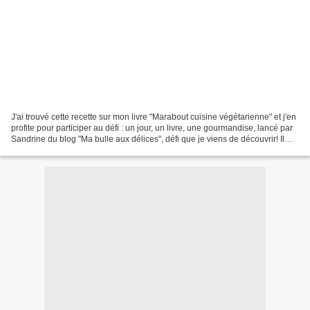
J'ai trouvé cette recette sur mon livre "Marabout cuisine végétarienne" et j'en
profite pour participer au défi : un jour, un livre, une gourmandise, lancé par
Sandrine du blog "Ma bulle aux délices", défi que je viens de découvrir! Il
consiste donc à...