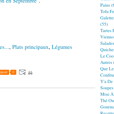
son en Septembre"
.
Pains
(
Tofu F
Galette
(55)
Tartes 
Viennoi
Salade
es...
,
Plats principaux
,
Légumes
Quiches
Le Cook
Autres
Que Le
epost
0
Confitu
Y'a De 
Soupes
Mise À
Thé Ou
Gourm
Recett