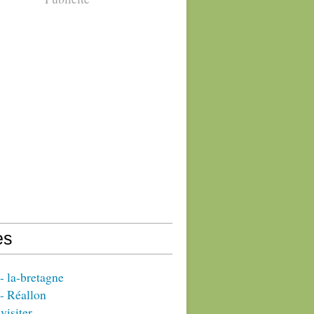
es
 la-bretagne
- Réallon
visiter