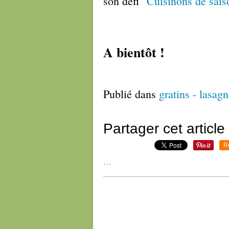
son défi
"Cuisinons de sai
A bientôt !
Publié dans
gratins - lasagn
Partager cet article
R
…