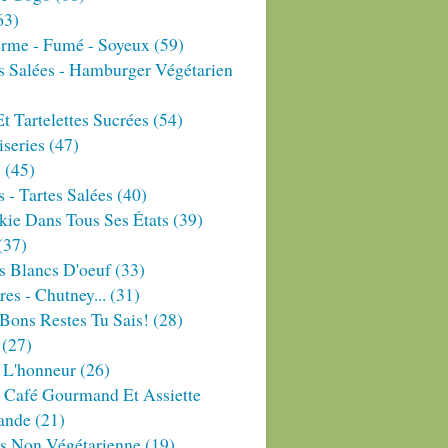
63)
erme - Fumé - Soyeux
(59)
s Salées - Hamburger Végétarien
Et Tartelettes Sucrées
(54)
series
(47)
s
(45)
 - Tartes Salées
(40)
ie Dans Tous Ses États
(39)
(37)
s Blancs D'oeuf
(33)
res - Chutney...
(31)
Bons Restes Tu Sais!
(28)
(27)
 L'honneur
(26)
 Café Gourmand Et Assiette
ande
(21)
es Non Végétarienne
(19)