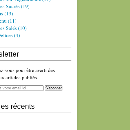
es Sucrés
(19)
ns
(13)
enu
(11)
es Salés
(10)
élices
(4)
letter
-vous pour être averti des
x articles publiés.
cles récents