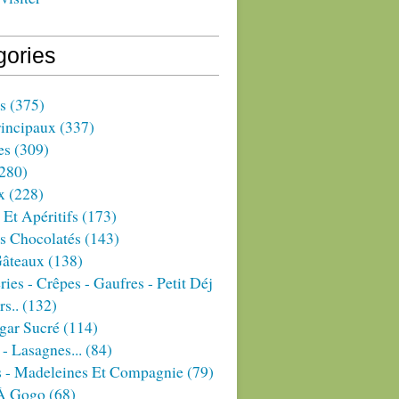
gories
s
(375)
rincipaux
(337)
es
(309)
280)
x
(228)
 Et Apéritifs
(173)
s Chocolatés
(143)
Gâteaux
(138)
ries - Crêpes - Gaufres - Petit Déj
rs..
(132)
gar Sucré
(114)
 - Lasagnes...
(84)
s - Madeleines Et Compagnie
(79)
À Gogo
(68)