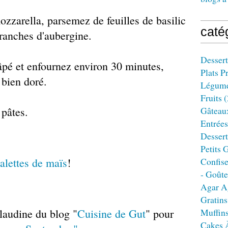
ozzarella, parsemez de feuilles de basilic
caté
tranches d'aubergine.
Dessert
pé et enfournez environ 30 minutes,
Plats P
 bien doré.
Légum
Fruits
(
 pâtes.
Gâteau
Entrées
Dessert
Petits 
alettes de maïs
!
Confise
- Goûte
Agar A
Gratins
Claudine du blog "
Cuisine de Gut
" pour
Muffin
Cakes 