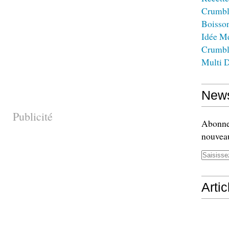
Crumbl
Boisso
Idée M
Crumbl
Multi D
News
Publicité
Abonnez
nouveau
Arti