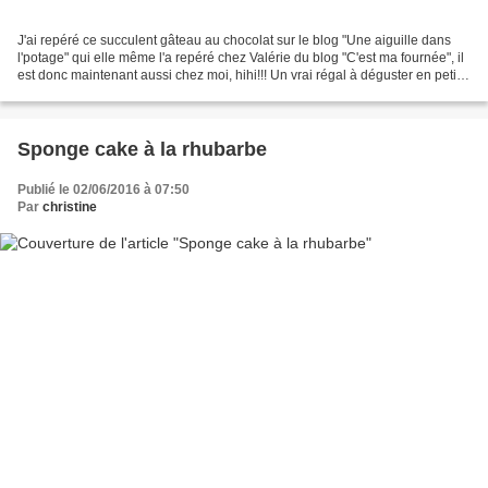
J'ai repéré ce succulent gâteau au chocolat sur le blog "Une aiguille dans
l'potage" qui elle même l'a repéré chez Valérie du blog "C'est ma fournée", il
est donc maintenant aussi chez moi, hihi!!! Un vrai régal à déguster en petits
carrés comme une friandise!...
Sponge cake à la rhubarbe
Publié le 02/06/2016 à 07:50
Par
christine