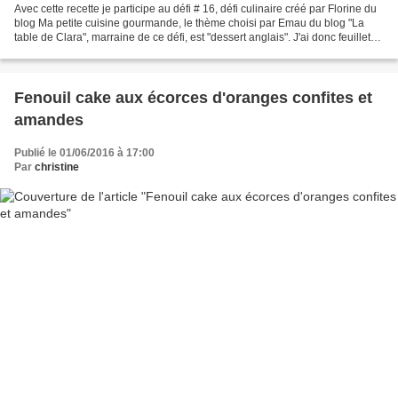
Avec cette recette je participe au défi # 16, défi culinaire créé par Florine du
blog Ma petite cuisine gourmande, le thème choisi par Emau du blog "La
table de Clara", marraine de ce défi, est "dessert anglais". J'ai donc feuilleté
mon livre "un goûter...
Fenouil cake aux écorces d'oranges confites et
amandes
Publié le 01/06/2016 à 17:00
Par
christine