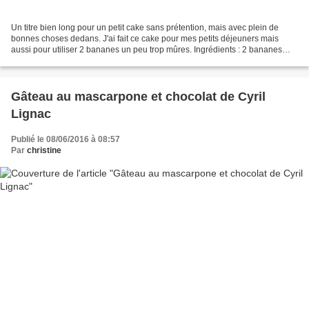
Un titre bien long pour un petit cake sans prétention, mais avec plein de
bonnes choses dedans. J'ai fait ce cake pour mes petits déjeuners mais
aussi pour utiliser 2 bananes un peu trop mûres. Ingrédients : 2 bananes
bien mûres écrasées 60 gr de fromage...
Gâteau au mascarpone et chocolat de Cyril
Lignac
Publié le 08/06/2016 à 08:57
Par
christine