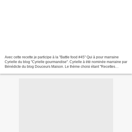
Avec cette recette je participe à la "Battle food #45" Qui à pour marraine
Cyrielle du blog "Cyrielle gourmandise". Cyrielle à été nominée marraine par
Bénédicte du blog Douceurs Maison. Le thème choisi étant "Recettes
renversantes" en version sucrées,...