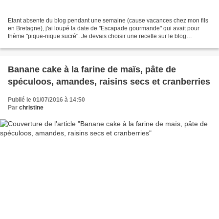
Etant absente du blog pendant une semaine (cause vacances chez mon fils
en Bretagne), j'ai loupé la date de "Escapade gourmande" qui avait pour
thème "pique-nique sucré". Je devais choisir une recette sur le blog
"Laetycuisine". J'ai donc promis à Laëtitia...
Banane cake à la farine de maïs, pâte de
spéculoos, amandes, raisins secs et cranberries
Publié le 01/07/2016 à 14:50
Par
christine