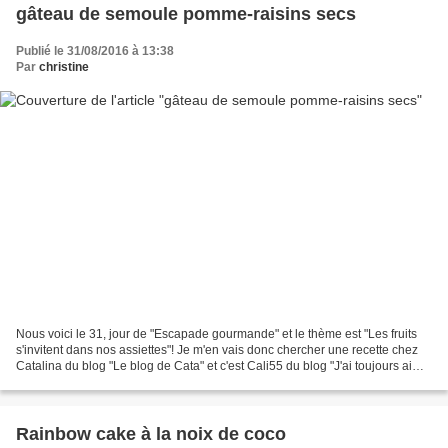
gâteau de semoule pomme-raisins secs
Publié le 31/08/2016 à 13:38
Par
christine
Nous voici le 31, jour de "Escapade gourmande" et le thème est "Les fruits
s'invitent dans nos assiettes"! Je m'en vais donc chercher une recette chez
Catalina du blog "Le blog de Cata" et c'est Cali55 du blog "J'ai toujours aimé
le jaune moutarde" qui...
Rainbow cake à la noix de coco