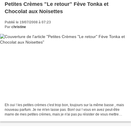
Petites Crèmes "Le retour" Fève Tonka et
Chocolat aux Noisettes
Publié le 19/07/2008 à 07:23
Par
christine
Eh oui ! les petites crèmes c'est trop bon, toujours sur la même basse , mais
nouveau parfum. Je ne m'en lasse pas. Bon! oui ! vous en avez peut-être
marre de mes petites crèmes, mais je n'ai pas pu résister de vous mettre
quand même la recette. Ingrédients...