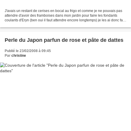
J'avais un restant de cerises en bocal au frigo et comme je ne pouvais pas
attendre d'avoir des framboises dans mon jardin pour faire les fondants
coulants d'Eryn (ben oui il faut attendre encore longtemps) je les ai donc fais
à la cerise. Ils sont sûrement...
Perle du Japon parfun de rose et pâte de dattes
Publié le 23/02/2008 à 09:45
Par
christine