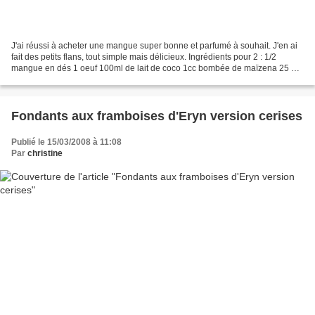
J'ai réussi à acheter une mangue super bonne et parfumé à souhait. J'en ai
fait des petits flans, tout simple mais délicieux. Ingrédients pour 2 : 1/2
mangue en dés 1 oeuf 100ml de lait de coco 1cc bombée de maïzena 25 gr
de sucre un peu de sucre roux...
Fondants aux framboises d'Eryn version cerises
Publié le 15/03/2008 à 11:08
Par
christine