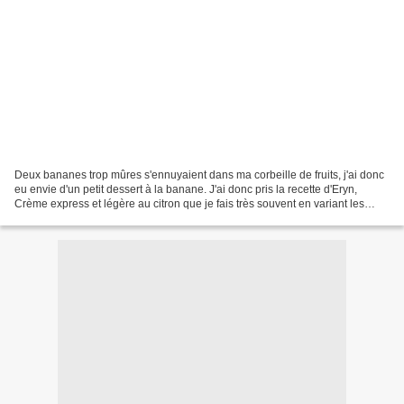
Deux bananes trop mûres s'ennuyaient dans ma corbeille de fruits, j'ai donc
eu envie d'un petit dessert à la banane. J'ai donc pris la recette d'Eryn,
Crème express et légère au citron que je fais très souvent en variant les
parfums et c'était, hum!!!...