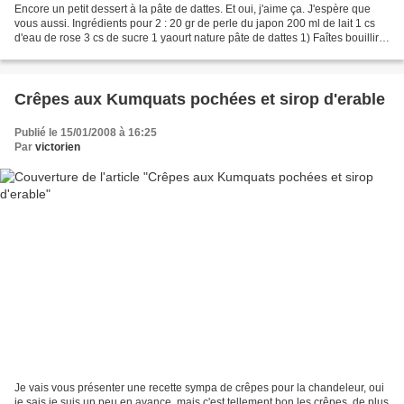
Encore un petit dessert à la pâte de dattes. Et oui, j'aime ça. J'espère que
vous aussi. Ingrédients pour 2 : 20 gr de perle du japon 200 ml de lait 1 cs
d'eau de rose 3 cs de sucre 1 yaourt nature pâte de dattes 1) Faîtes bouillir
le lait avec l'eau...
Crêpes aux Kumquats pochées et sirop d'erable
Publié le 15/01/2008 à 16:25
Par
victorien
Je vais vous présenter une recette sympa de crêpes pour la chandeleur, oui
je sais je suis un peu en avance, mais c'est tellement bon les crêpes, de plus