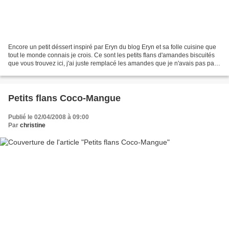
Encore un petit déssert inspiré par Eryn du blog Eryn et sa folle cuisine que
tout le monde connais je crois. Ce sont les petits flans d'amandes biscuités
que vous trouvez ici, j'ai juste remplacé les amandes que je n'avais pas par
des noix que j'ai en...
Petits flans Coco-Mangue
Publié le 02/04/2008 à 09:00
Par
christine