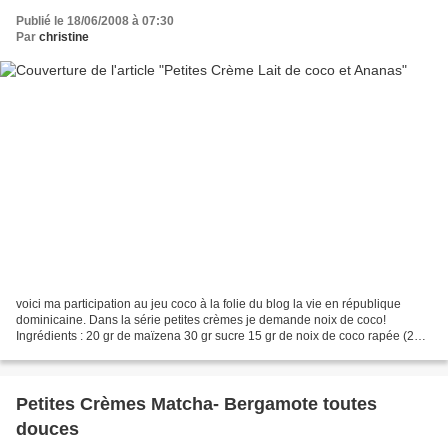
Publié le 18/06/2008 à 07:30
Par
christine
voici ma participation au jeu coco à la folie du blog la vie en république
dominicaine. Dans la série petites crèmes je demande noix de coco!
Ingrédients : 20 gr de maïzena 30 gr sucre 15 gr de noix de coco rapée (2
cs) 50 ml de lait 200 ml de lait de...
Petites Crèmes Matcha- Bergamote toutes
douces