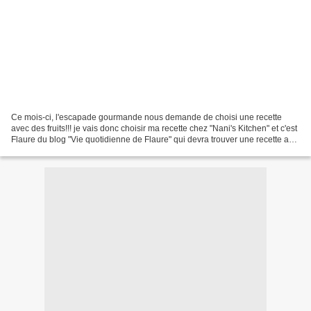
Ce mois-ci, l'escapade gourmande nous demande de choisi une recette
avec des fruits!!! je vais donc choisir ma recette chez "Nani's Kitchen" et c'est
Flaure du blog "Vie quotidienne de Flaure" qui devra trouver une recette aux
fruits dans ma cuisine....