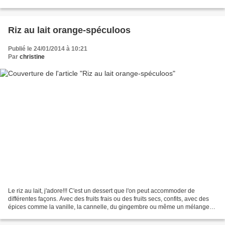
mon jardin que j'avais congelés...
Riz au lait orange-spéculoos
Publié le 24/01/2014 à 10:21
Par
christine
Le riz au lait, j'adore!!! C'est un dessert que l'on peut accommoder de
différentes façons. Avec des fruits frais ou des fruits secs, confits, avec des
épices comme la vanille, la cannelle, du gingembre ou même un mélange
d'épices, bref! avec ce que l'on...