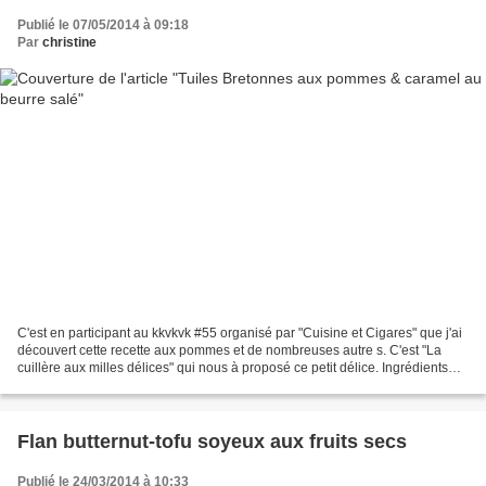
Publié le 07/05/2014 à 09:18
Par
christine
C'est en participant au kkvkvk #55 organisé par "Cuisine et Cigares" que j'ai
découvert cette recette aux pommes et de nombreuses autre s. C'est "La
cuillère aux milles délices" qui nous à proposé ce petit délice. Ingrédients
pour 4 personnes : Garniture...
Flan butternut-tofu soyeux aux fruits secs
Publié le 24/03/2014 à 10:33