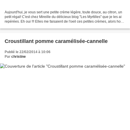
Aujourd'hui, je vous sert une petite crème légère, toute douce, au citron, un
petit régal! C'est chez Mireille du délicieux blog "Les Myrtilles" que je les ai
repérées. Eh oui !!! Elles me faisaient de l'oeil ces petites crèmes, alors hop!
en cuisine!!!...
Croustillant pomme caramélisée-cannelle
Publié le 22/02/2014 à 10:06
Par
christine