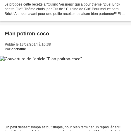
Je propose cette recette à "Culino Versions" qui a pour thème "Duel Brick
contre Filo", Thème choisi par Gut de " Cuisine de Gut" Pour moi ce sera
Brick! Alors en avant pour une petite recette de saison bien parfumée!!! Et si
vous voulez, vous aussi,...
Flan potiron-coco
Publié le 13/02/2014 à 10:38
Par
christine
Un petit dessert sympa et tout simple, pour bien terminer un repas léger!!!