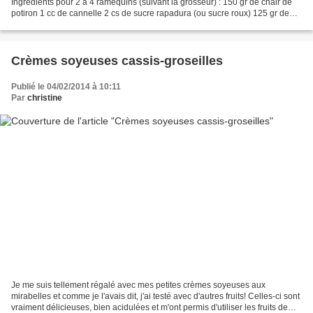
Ingrédients pour 2 à 4 ramequins (suivant la grosseur) : 150 gr de chair de
potiron 1 cc de cannelle 2 cs de sucre rapadura (ou sucre roux) 125 gr de
tofu soyeux 1 oeuf 1 cs de...
Crèmes soyeuses cassis-groseilles
Publié le 04/02/2014 à 10:11
Par
christine
Je me suis tellement régalé avec mes petites crèmes soyeuses aux
mirabelles et comme je l'avais dit, j'ai testé avec d'autres fruits! Celles-ci sont
vraiment délicieuses, bien acidulées et m'ont permis d'utiliser les fruits de