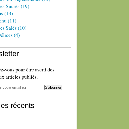
es Sucrés
(19)
ns
(13)
enu
(11)
es Salés
(10)
élices
(4)
letter
-vous pour être averti des
x articles publiés.
cles récents