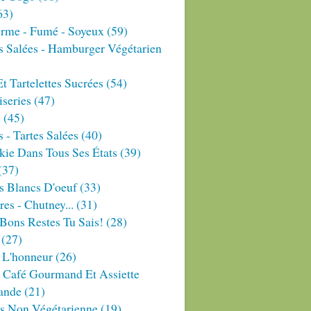
63)
erme - Fumé - Soyeux
(59)
s Salées - Hamburger Végétarien
Et Tartelettes Sucrées
(54)
series
(47)
s
(45)
 - Tartes Salées
(40)
ie Dans Tous Ses États
(39)
(37)
s Blancs D'oeuf
(33)
res - Chutney...
(31)
Bons Restes Tu Sais!
(28)
(27)
 L'honneur
(26)
 Café Gourmand Et Assiette
ande
(21)
es Non Végétarienne
(19)