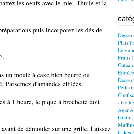
attez les oeufs avec le miel, l'huile et la
caté
réparations puis incorporez les dés de
Dessert
Plats P
Légum
°.
Fruits
(
Gâteau
Entrées
ns un moule à cake bien beurré ou
Dessert
sé. Parsemez d'amandes effilées.
Petits 
Confise
s à 1 heure, le pique à brochette doit
- Goûte
Agar A
Gratins
Muffin
t avant de démouler sur une grille. Laissez
Cakes 