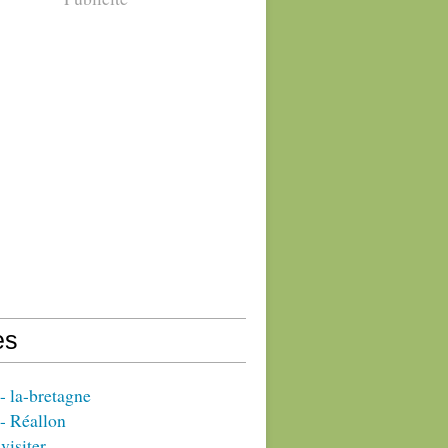
es
 la-bretagne
- Réallon
visiter