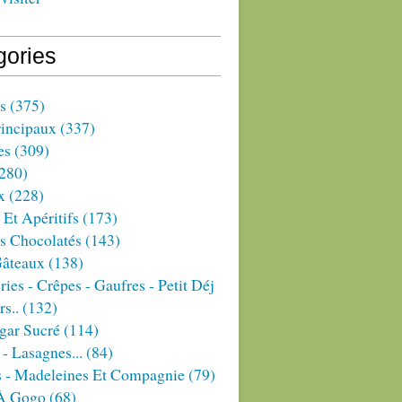
gories
s
(375)
rincipaux
(337)
es
(309)
280)
x
(228)
 Et Apéritifs
(173)
s Chocolatés
(143)
Gâteaux
(138)
ries - Crêpes - Gaufres - Petit Déj
rs..
(132)
gar Sucré
(114)
 - Lasagnes...
(84)
s - Madeleines Et Compagnie
(79)
À Gogo
(68)