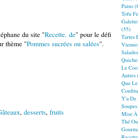
Pains
(
Tofu F
Galette
(55)
téphane du site "
Recette. de
" pour le défi
Tartes 
ur thème "
Pommes sucrées ou salées
".
Viennoi
Salade
Quiches
Le Cook
Autres
Que Le
Confitu
Y'a De 
Soupes
Gâteaux
,
desserts
,
fruits
Mise À
Thé Ou
Gourm
Recett