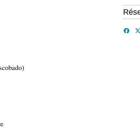
Rése
ascobado)
re