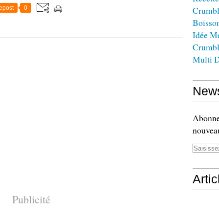
epost
0
Crumbl
Boisso
Idée M
Crumbl
Multi D
News
Abonnez
nouveau
Arti
Publicité