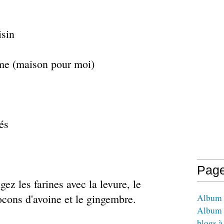
isin
me (maison pour moi)
és
Pag
ez les farines avec la levure, le
locons d'avoine et le gingembre.
Album -
Album 
blogs à 