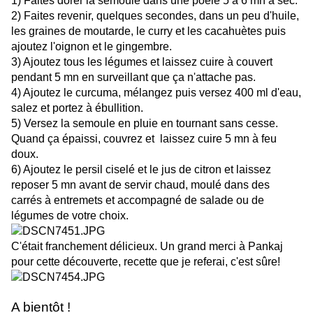
1) Faites dorer la semoule dans une poêle 5 à 6 mn à sec.
2) Faites revenir, quelques secondes, dans un peu d'huile,
les graines de moutarde, le curry et les cacahuètes puis
ajoutez l'oignon et le gingembre.
3) Ajoutez tous les légumes et laissez cuire à couvert
pendant 5 mn en surveillant que ça n'attache pas.
4) Ajoutez le curcuma, mélangez puis versez 400 ml d'eau,
salez et portez à ébullition.
5) Versez la semoule en pluie en tournant sans cesse.
Quand ça épaissi, couvrez et laissez cuire 5 mn à feu
doux.
6) Ajoutez le persil ciselé et le jus de citron et laissez
reposer 5 mn avant de servir chaud, moulé dans des
carrés à entremets et accompagné de salade ou de
légumes de votre choix.
C'était franchement délicieux. Un grand merci à Pankaj
pour cette découverte, recette que je referai, c'est sûre!
A bientôt !