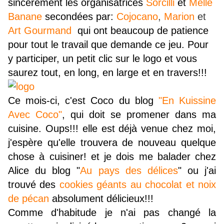
sincèrement les organisatrices
Sorcilli
et
Melle
Banane
secondées par:
Cojocano
,
Marion
et
Art Gourmand
qui ont beaucoup de patience
pour tout le travail que demande ce jeu. Pour
y participer, un petit clic sur le logo et vous
saurez tout, en long, en large et en travers!!!
Ce mois-ci, c'est Coco du blog
"En Kuissine
Avec Coco"
, qui doit se promener dans ma
cuisine. Oups!!! elle est déjà venue chez moi,
j'espère qu'elle trouvera de nouveau quelque
chose à cuisiner! et je dois me balader chez
Alice du blog "
Au pays des délices
" ou j'ai
trouvé des
cookies géants au chocolat et noix
de pécan
absolument délicieux!!!
Comme d'habitude je n'ai pas changé la