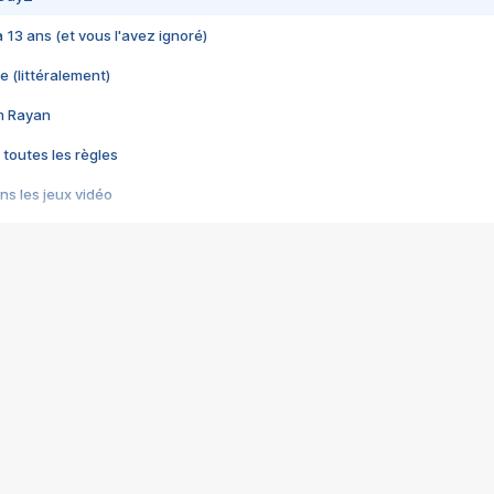
 a 13 ans (et vous l'avez ignoré)
e (littéralement)
im Rayan
 toutes les règles
s les jeux vidéo
us choquant de Rockstar ? - Le scandale BULLY
e plus moche de Steam
du RÊVE tourne au CAUCHEMAR
pendant 8 heures
it… à tort
umiliés par un jeu vidéo
ire - Final Fantasy 8