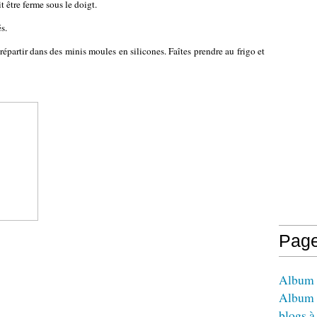
 être ferme sous le doigt.
s.
répartir dans des minis moules en silicones. Faîtes prendre au frigo et
Pag
Album -
Album 
blogs à 