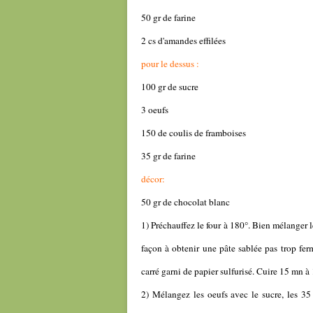
50 gr de farine
2 cs d'amandes effilées
pour le dessus :
100 gr de sucre
3 oeufs
150 de coulis de framboises
35 gr de farine
décor:
50 gr de chocolat blanc
1) Préchauffez le four à 180°. Bien mélanger l
façon à obtenir une pâte sablée pas trop fer
carré garni de papier sulfurisé. Cuire 15 mn à 
2) Mélangez les oeufs avec le sucre, les 35 