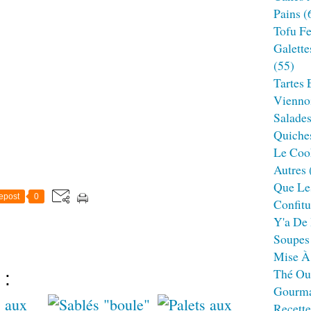
Pains
(
Tofu F
Galette
(55)
Tartes 
Viennoi
Salade
Quiches
Le Cook
Autres
Que Le
epost
0
Confitu
Y'a De 
Soupes
Mise À
Thé Ou
 :
Gourm
Recett