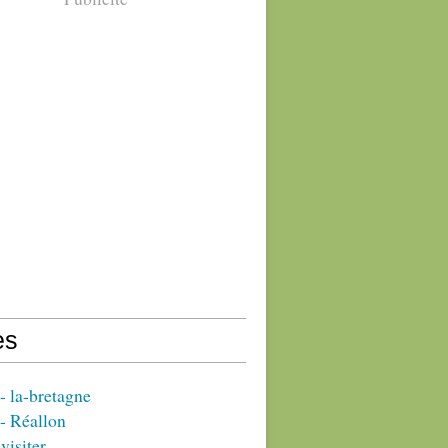
es
 la-bretagne
- Réallon
visiter