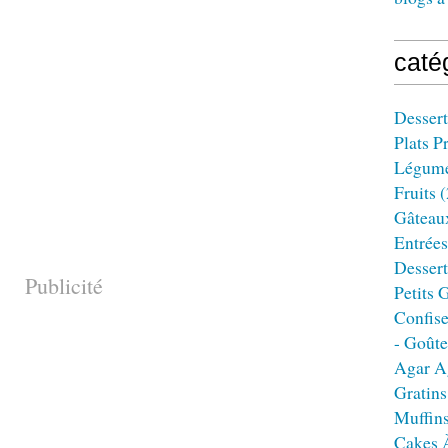
caté
Dessert
Plats P
Légum
Fruits
(
Gâteau
Entrées
Dessert
Publicité
Petits 
Confise
- Goûte
Agar A
Gratins
Muffin
Cakes 