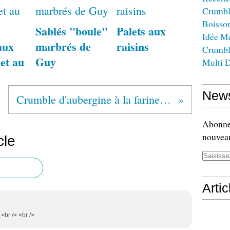
Crumbl
Boisso
Sablés "boule"
Palets aux
Idée M
aux
marbrés de
raisins
Crumbl
et au
Guy
Multi D
News
Crumble d'aubergine à la farine de sarrasin
Abonnez
nouveau
cle
Arti
 <br /> <br />