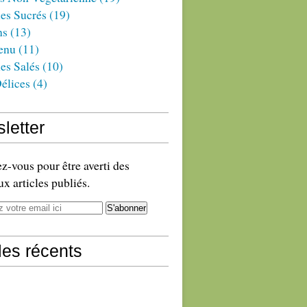
es Sucrés
(19)
ns
(13)
enu
(11)
es Salés
(10)
élices
(4)
letter
-vous pour être averti des
x articles publiés.
cles récents