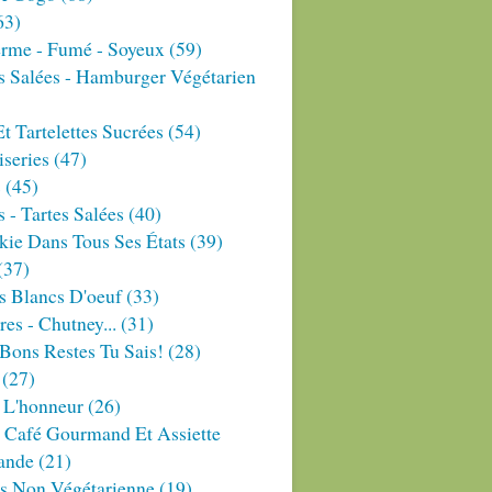
63)
erme - Fumé - Soyeux
(59)
s Salées - Hamburger Végétarien
Et Tartelettes Sucrées
(54)
series
(47)
s
(45)
 - Tartes Salées
(40)
ie Dans Tous Ses États
(39)
(37)
s Blancs D'oeuf
(33)
res - Chutney...
(31)
Bons Restes Tu Sais!
(28)
(27)
 L'honneur
(26)
 Café Gourmand Et Assiette
ande
(21)
es Non Végétarienne
(19)