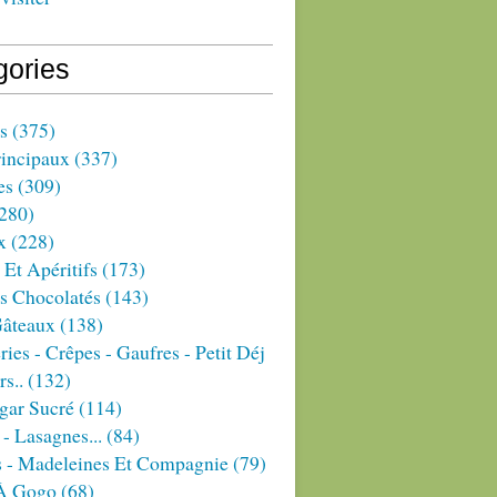
gories
s
(375)
rincipaux
(337)
es
(309)
280)
x
(228)
 Et Apéritifs
(173)
s Chocolatés
(143)
Gâteaux
(138)
ries - Crêpes - Gaufres - Petit Déj
rs..
(132)
gar Sucré
(114)
 - Lasagnes...
(84)
s - Madeleines Et Compagnie
(79)
À Gogo
(68)