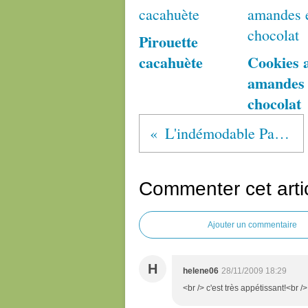
Pirouette
cacahuète
Cookies 
amandes 
chocolat
L'indémodable Paris-Brest
Commenter cet arti
Ajouter un commentaire
H
helene06
28/11/2009 18:29
<br /> c'est très appétissant!<br />