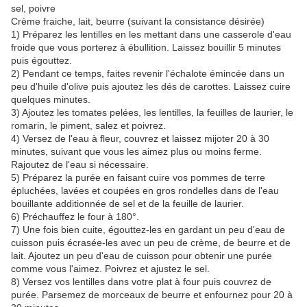
sel, poivre
Crème fraiche, lait, beurre (suivant la consistance désirée)
1) Préparez les lentilles en les mettant dans une casserole d'eau
froide que vous porterez à ébullition. Laissez bouillir 5 minutes
puis égouttez.
2) Pendant ce temps, faites revenir l'échalote émincée dans un
peu d'huile d'olive puis ajoutez les dés de carottes. Laissez cuire
quelques minutes.
3) Ajoutez les tomates pelées, les lentilles, la feuilles de laurier, le
romarin, le piment, salez et poivrez.
4) Versez de l'eau à fleur, couvrez et laissez mijoter 20 à 30
minutes, suivant que vous les aimez plus ou moins ferme.
Rajoutez de l'eau si nécessaire.
5) Préparez la purée en faisant cuire vos pommes de terre
épluchées, lavées et coupées en gros rondelles dans de l'eau
bouillante additionnée de sel et de la feuille de laurier.
6) Préchauffez le four à 180°.
7) Une fois bien cuite, égouttez-les en gardant un peu d'eau de
cuisson puis écrasée-les avec un peu de crème, de beurre et de
lait. Ajoutez un peu d'eau de cuisson pour obtenir une purée
comme vous l'aimez. Poivrez et ajustez le sel.
8) Versez vos lentilles dans votre plat à four puis couvrez de
purée. Parsemez de morceaux de beurre et enfournez pour 20 à