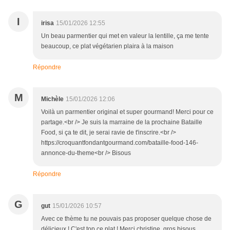
I
irisa
15/01/2026 12:55
Un beau parmentier qui met en valeur la lentille, ça me tente
beaucoup, ce plat végétarien plaira à la maison
Répondre
M
Michèle
15/01/2026 12:06
Voilà un parmentier original et super gourmand! Merci pour ce
partage.<br /> Je suis la marraine de la prochaine Bataille
Food, si ça te dit, je serai ravie de t'inscrire.<br />
https://croquantfondantgourmand.com/bataille-food-146-
annonce-du-theme<br /> Bisous
Répondre
G
gut
15/01/2026 10:57
Avec ce thème tu ne pouvais pas proposer quelque chose de
délicieux ! C'est top ce plat ! Merci christine, gros bisous