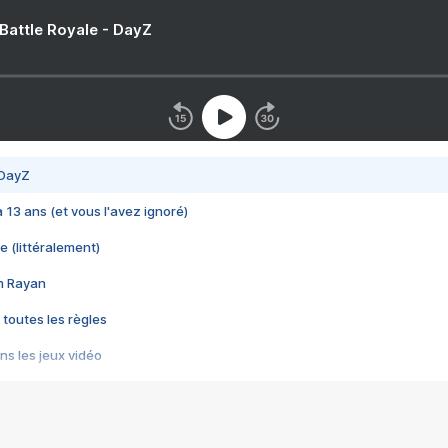
 Battle Royale - DayZ
 DayZ
 a 13 ans (et vous l'avez ignoré)
e (littéralement)
im Rayan
 toutes les règles
s les jeux vidéo
us choquant de Rockstar ? - Le scandale BULLY
e plus moche de Steam