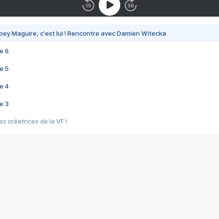
bey Maguire, c'est lui ! Rencontre avec Damien Witecka
e 6
e 5
e 4
e 3
s créatrices de la VF !
e 2
e 1
e Mektoub My Love arrive enfin ! Rencontre avec Shaïn Boumedine et Sal
i : après Toni en famille
elle réalise le bouleversant Dites lui que je l'aime