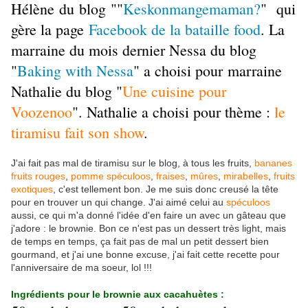
Hélène du blog ""
Keskonmangemaman?
" qui
gère la page
Facebook de la bataille food
. La
marraine du mois dernier Nessa
du blog
"
Baking with Nessa
" a choisi pour marraine
Nathalie du blog "
Une cuisine pour
Voozenoo
". Nathalie a choisi pour thème :
le
tiramisu fait son show
.
J'ai fait pas mal de tiramisu sur le blog, à tous les fruits,
bananes
fruits rouges
,
pomme spéculoos
,
fraises
,
mûres
,
mirabelles
,
fruits
exotiques
, c'est tellement bon. Je me suis donc creusé la tête
pour en trouver un qui change. J'ai aimé celui au
spéculoos
aussi, ce qui m'a donné l'idée d'en faire un avec un gâteau que
j'adore : le brownie. Bon ce n'est pas un dessert très light, mais
de temps en temps, ça fait pas de mal un petit dessert bien
gourmand, et j'ai une bonne excuse, j'ai fait cette recette pour
l'anniversaire de ma soeur, lol !!!
Ingrédients pour le brownie aux cacahuètes :