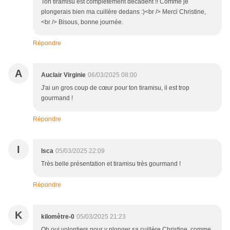
Ton tiramisu est complétement décadent !! Comme je
plongerais bien ma cuillère dedans :)<br /> Merci Christine,
<br /> Bisous, bonne journée.
Répondre
A
Auclair Virginie
06/03/2025 08:00
J'ai un gros coup de cœur pour ton tiramisu, il est trop
gourmand !
Répondre
I
Isca
05/03/2025 22:09
Très belle présentation et tiramisu très gourmand !
Répondre
K
kilomètre-0
05/03/2025 21:23
Oh oui volontiers pour y plonger sa cuillère Christine, comme