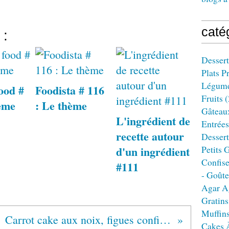
caté
 :
Dessert
Plats P
Légum
food #
Foodista # 116
Fruits
(
ème
: Le thème
Gâteau
L'ingrédient de
Entrées
recette autour
Dessert
d'un ingrédient
Petits 
Confise
#111
- Goûte
Agar A
Gratins
Muffin
Carrot cake aux noix, figues confites et épices
Cakes 