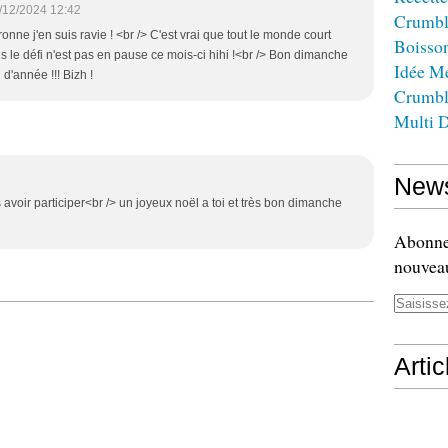
/12/2024 12:42
Crumbl
uronne j'en suis ravie ! <br /> C'est vrai que tout le monde court
Boisso
 le défi n'est pas en pause ce mois-ci hihi !<br /> Bon dimanche
Idée M
d'année !!! Bizh !
Crumbl
Multi D
News
avoir participer<br /> un joyeux noël a toi et très bon dimanche
Abonnez
nouveau
Arti