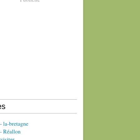
es
 la-bretagne
- Réallon
visiter