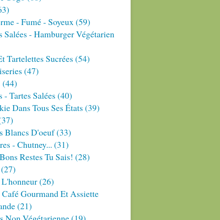
63)
erme - Fumé - Soyeux
(59)
s Salées - Hamburger Végétarien
Et Tartelettes Sucrées
(54)
series
(47)
s
(44)
 - Tartes Salées
(40)
ie Dans Tous Ses États
(39)
(37)
s Blancs D'oeuf
(33)
res - Chutney...
(31)
Bons Restes Tu Sais!
(28)
(27)
 L'honneur
(26)
 Café Gourmand Et Assiette
ande
(21)
es Non Végétarienne
(19)