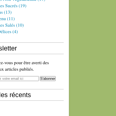
es Sucrés
(19)
ns
(13)
enu
(11)
es Salés
(10)
élices
(4)
letter
-vous pour être averti des
x articles publiés.
cles récents