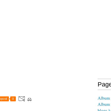
Pag
Album -
epost
0
Album 
blogs à 