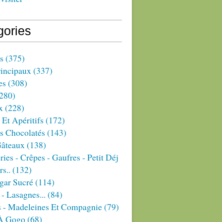
gories
s
(375)
rincipaux
(337)
es
(308)
280)
x
(228)
 Et Apéritifs
(172)
s Chocolatés
(143)
Gâteaux
(138)
ries - Crêpes - Gaufres - Petit Déj
rs..
(132)
gar Sucré
(114)
 - Lasagnes...
(84)
s - Madeleines Et Compagnie
(79)
À Gogo
(68)