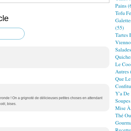
Pains
(
Tofu F
cle
Galette
(55)
Tartes 
Viennoi
Salade
Quiches
Le Cook
Autres
Que Le
Confitu
Y'a De 
e ronde ! On a grignoté de délicieuses petites choses en attendant
Soupes
oël, bises.
Mise À
Thé Ou
Gourm
Recett