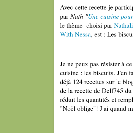
Avec cette recette je partic
Nath
"
Une cuisine pou
par
le thème choisi par
Nathal
With Nessa
, est : Les bisc
Je ne peux pas résister à ce
cuisine : les biscuits. J'en 
déjà 124 recettes sur le blo
de la recette de Delf745 du
réduit les quantités et remp
"Noël oblige"! J'ai quand 