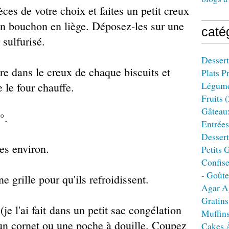
ces de votre choix et faites un petit creux
un bouchon en liège. Déposez-les sur une
caté
 sulfurisé.
Dessert
re dans le creux de chaque biscuits et
Plats P
Légum
 le four chauffe.
Fruits
(
Gâteau
°.
Entrées
Dessert
es environ.
Petits 
Confise
- Goûte
e grille pour qu'ils refroidissent.
Agar A
Gratins
(je l'ai fait dans un petit sac congélation
Muffin
un cornet ou une poche à douille. Coupez
Cakes 