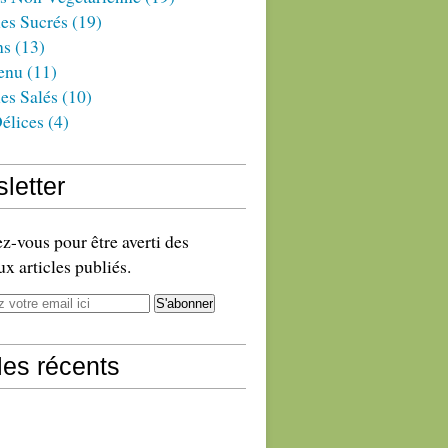
es Sucrés
(19)
ns
(13)
enu
(11)
es Salés
(10)
élices
(4)
letter
-vous pour être averti des
x articles publiés.
cles récents