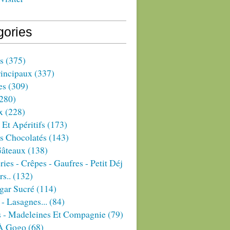
gories
s
(375)
rincipaux
(337)
es
(309)
280)
x
(228)
 Et Apéritifs
(173)
s Chocolatés
(143)
Gâteaux
(138)
ries - Crêpes - Gaufres - Petit Déj
rs..
(132)
gar Sucré
(114)
 - Lasagnes...
(84)
s - Madeleines Et Compagnie
(79)
À Gogo
(68)