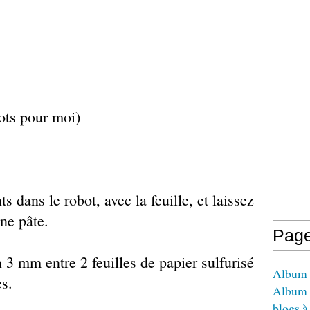
cots pour moi)
s dans le robot, avec la feuille, et laissez
une pâte.
Pag
n 3 mm entre 2 feuilles de papier sulfurisé
Album -
es.
Album 
blogs à 