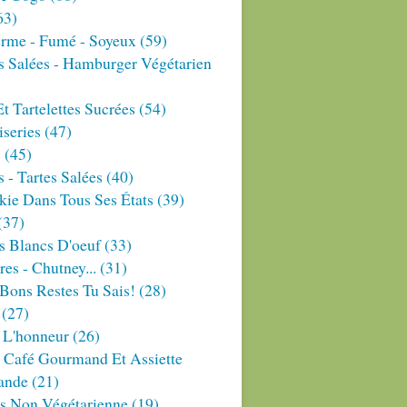
63)
erme - Fumé - Soyeux
(59)
s Salées - Hamburger Végétarien
Et Tartelettes Sucrées
(54)
series
(47)
s
(45)
 - Tartes Salées
(40)
ie Dans Tous Ses États
(39)
(37)
s Blancs D'oeuf
(33)
res - Chutney...
(31)
Bons Restes Tu Sais!
(28)
(27)
 L'honneur
(26)
 Café Gourmand Et Assiette
ande
(21)
es Non Végétarienne
(19)