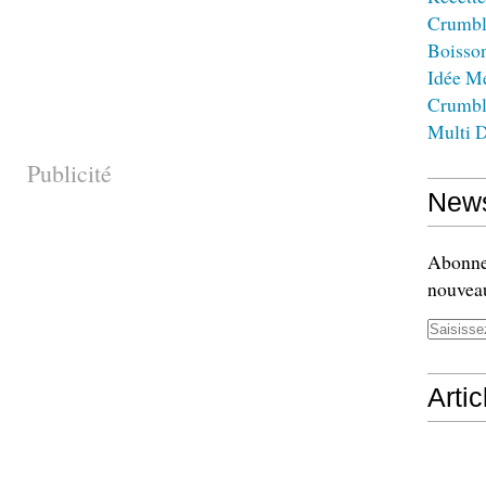
Crumbl
Boisso
Idée M
Crumbl
Multi D
Publicité
News
Abonnez
nouveau
Arti