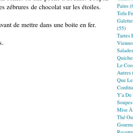
Pains
(
des zébrures de chocolat sur les étoiles.
Tofu F
Galette
avant de mettre dans une boite en fer.
(55)
Tartes 
s.
Viennoi
Salade
Quiches
Le Cook
Autres
Que Le
Confitu
Y'a De 
Soupes
Mise À
Thé Ou
Gourm
Recett