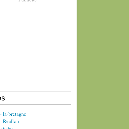
es
 la-bretagne
- Réallon
visiter