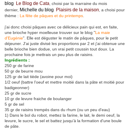
blog
Le Blog de Cata
, choisi par la marraine du mois
Michelle du blog
Plaisirs de la maison
dernier,
,
a choisi pour
thème :
La fête de pâques et du printemps
.
j'ai donc choisi pâques avec ce délicieux pain qui est, en faite,
une brioche hyper moelleuse trouver sur le blog "
La maie
d'Eugénie
". Elle est déguster le matin de pâques, pour le petit
déjeuner. J'ai juste divisé les proportions par 2 et j'ai obtenue une
belle brioche bien dodue, un vrai petit coussin tout doux. La
prochaine fois je mettrais un peu plus de raisins.
Ingrédients :
250 gr de farine
50 gr de beurre mou
125 gr de lait tiède (avoine pour moi)
1/2 oeuf (battre l'oeuf et mettre moitié dans la pâte et moitié pour
badigeonner)
25 gr de sucre
10 gr de levure fraiche de boulanger
5 gr de sel
35 gr de raisins trempés dans du rhum (ou un peu d'eau)
1) Dans le bol du robot, mettez la farine, le lait, le demi oeuf, la
levure, le sucre, le sel et battez jusqu'à la formation d'une boule
de pâte.