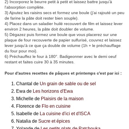
2) Incorporez le beurre petit à petit et laissez battre jusqu'à
l'absorption complète.
3) Ajoutez les raisins secs et formez une boule (j'ai rajouté un peu
de farine la pâte doit rester bien souple).
4) Placez dans un saladier huilé recouvert de film et laissez lever
environ 2 heures, la pâte doit doubler de volume.
5) Dégazez puis formez une boule que vous placerez sur une
plaque de four recouverte de papier sulfurisé, couvrez et laissez
lever jusqu'à ce que ça double de volume (1h + le préchauffage
du four pour moi).
6) Préchauffez le four à 180°. Badigeonner avec le demi oeuf
restant et faites cuire 30 à 35 minutes.
Pour d'autres recettes de pâques et printemps c'est par ici :
Chantal de
Un grain de sable ou de sel
Ewa de
Les horizons d'Ewa
Michelle de
Plaisirs de la maison
Florence de
Flo en cuisine
Isabelle de
La cuisine d'ici et d'ISCA
Natalia de
Sucre et épices
Yolande de
Les petits plats de Patchouka