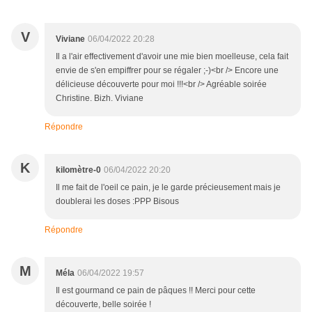
V
Viviane
06/04/2022 20:28
Il a l'air effectivement d'avoir une mie bien moelleuse, cela fait
envie de s'en empiffrer pour se régaler ;-)<br /> Encore une
délicieuse découverte pour moi !!!<br /> Agréable soirée
Christine. Bizh. Viviane
Répondre
K
kilomètre-0
06/04/2022 20:20
Il me fait de l'oeil ce pain, je le garde précieusement mais je
doublerai les doses :PPP Bisous
Répondre
M
Méla
06/04/2022 19:57
Il est gourmand ce pain de pâques !! Merci pour cette
découverte, belle soirée !