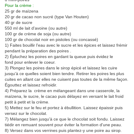
Pour la crème :
25 gr de maïzena
20 gr de cacao non sucré (type Van Houten)
40 gr de sucre
550 ml de lait d'avoine (ou autre)
100 gr de crème de soja (ou autre)
100 gr de chocolat noir en pistoles (ou concassé)
1) Faites bouillir l'eau avec le sucre et les épices et laissez frémir
pendant la préparation des poires .
2) Épluchez les poires en gardant la queue puis évidez le
fond pour enlever le coeur.
3) Plongez les poires dans le sirop épicé et laissez les cuire
jusqu'à ce quelles soient bien tendre. Retirer les poires les plus
cuites en allant car elles ne cuisent pas toutes de la même façon.
Égouttez et laissez refroidir.
4) Préparez la crème en mélangeant dans une casserole, la
maïzena, le sucre, le cacao puis délayez en versant le lait froid
petit à petit et la crème.
5) Mettez sur le feu et portez à ébullition. Laissez épaissir puis
versez sur le chocolat.
7) Mélangez bien jusqu'à ce que le chocolat soit fondu. Laissez
tiédir en remuant souvent pour éviter la formation d'une peau.
8) Versez dans vos verrines puis plantez-y une poire au sirop.