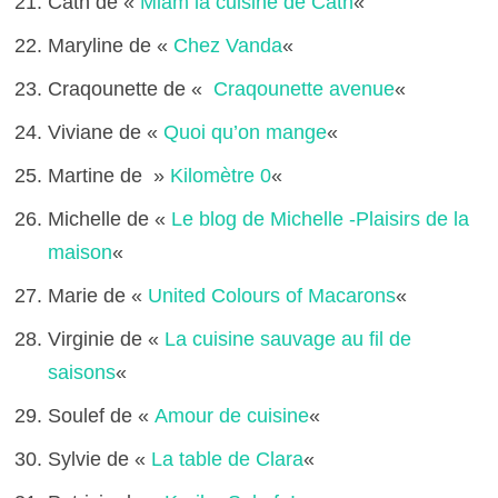
Cath de «
Miam la cuisine de Cath
«
Maryline de «
Chez Vanda
«
Craqounette de «
Craqounette avenue
«
Viviane de «
Quoi qu’on mange
«
Martine de »
Kilomètre 0
«
Michelle de «
Le blog de Michelle -Plaisirs de la
maison
«
Marie de «
United Colours of Macarons
«
Virginie de «
La cuisine sauvage au fil de
saisons
«
Soulef de «
Amour de cuisine
«
Sylvie de «
La table de Clara
«