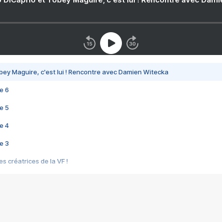
bey Maguire, c'est lui ! Rencontre avec Damien Witecka
e 6
e 5
e 4
e 3
s créatrices de la VF !
e 2
e 1
e Mektoub My Love arrive enfin ! Rencontre avec Shaïn Boumedine et Sal