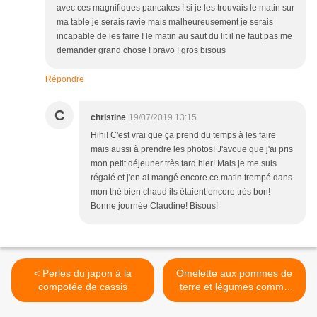
avec ces magnifiques pancakes ! si je les trouvais le matin sur
ma table je serais ravie mais malheureusement je serais
incapable de les faire ! le matin au saut du lit il ne faut pas me
demander grand chose ! bravo ! gros bisous
Répondre
C
christine
19/07/2019 13:15
Hihi! C'est vrai que ça prend du temps à les faire
mais aussi à prendre les photos! J'avoue que j'ai pris
mon petit déjeuner très tard hier! Mais je me suis
régalé et j'en ai mangé encore ce matin trempé dans
mon thé bien chaud ils étaient encore très bon!
Bonne journée Claudine! Bisous!
< Perles du japon à la
Omelette aux pommes de
compotée de cassis
terre et légumes comme
une tortilla >