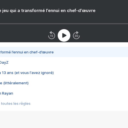
e jeu qui a transformé l’ennui en chef-d’œuvre
nsformé l’ennui en chef-d’œuvre
 DayZ
 a 13 ans (et vous l'avez ignoré)
e (littéralement)
im Rayan
 toutes les règles
s les jeux vidéo
us choquant de Rockstar ? - Le scandale BULLY