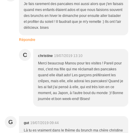
Je fais rarement des pancakes moi aussi alors que j'en faisais
quand mes enfants étaient ados et que nous faisions souvent
des brunchs en hiver le dimanche pour ensuite aller balader
et profiter du soleil ! Il faudrait que je m'y remette :) Ils ont l'air
délicieux. bises
Répondre
C
christine
19/07/2019 13:10
Merci beaucoup Manou pour tes visites ! Pareil pour
moi, c'est ma fille qui me réclamait des pancakes
quand elle était ado! Les garçons préféraient les
crêpes, mais elle, elle adorai les pancakes! Quand je
les ai fait j'ai pensé à elle, qui est très loin en ce
moment, au Japon, à l'autre bout du monde :)! Bonne
journée et bon week-end! Bises!
G
gut
19/07/2019 09:44
Là tu es vraiment dans le thème du brunch ma chère christine