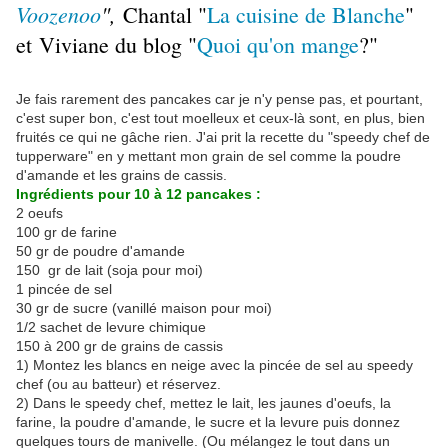
Voozenoo
",
Chantal "
La cuisine de Blanche
"
et Viviane du blog "
Quoi qu'on mange
?"
Je fais rarement des pancakes car je n'y pense pas, et pourtant,
c'est super bon, c'est tout moelleux et ceux-là sont, en plus, bien
fruités ce qui ne gâche rien. J'ai prit la recette du "speedy chef de
tupperware" en y mettant mon grain de sel comme la poudre
d'amande et les grains de cassis.
Ingrédients pour 10 à 12 pancakes :
2 oeufs
100 gr de farine
50 gr de poudre d'amande
150 gr de lait (soja pour moi)
1 pincée de sel
30 gr de sucre (vanillé maison pour moi)
1/2 sachet de levure chimique
150 à 200 gr de grains de cassis
1) Montez les blancs en neige avec la pincée de sel au speedy
chef (ou au batteur) et réservez.
2) Dans le speedy chef, mettez le lait, les jaunes d'oeufs, la
farine, la poudre d'amande, le sucre et la levure puis donnez
quelques tours de manivelle. (Ou mélangez le tout dans un