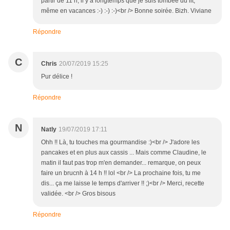
partir de 11 h, il y a longtemps que je suis tombée du lit,
même en vacances :-) :-) :-)<br /> Bonne soirée. Bizh. Viviane
Répondre
C
Chris
20/07/2019 15:25
Pur délice !
Répondre
N
Natly
19/07/2019 17:11
Ohh !! Là, tu touches ma gourmandise :)<br /> J'adore les
pancakes et en plus aux cassis ... Mais comme Claudine, le
matin il faut pas trop m'en demander... remarque, on peux
faire un brucnh à 14 h !! lol <br /> La prochaine fois, tu me
dis... ça me laisse le temps d'arriver !! ;)<br /> Merci, recette
validée. <br /> Gros bisous
Répondre