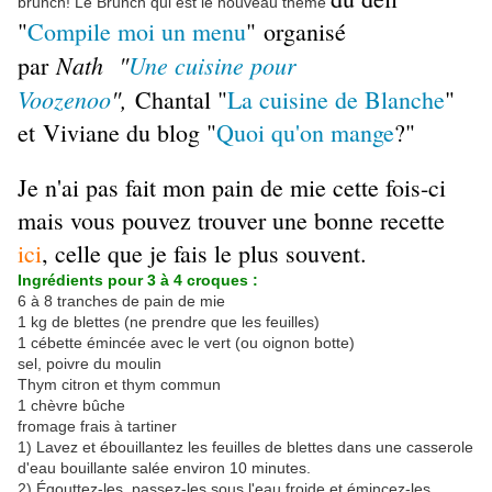
brunch! Le Brunch qui est le nouveau thème
"
Compile moi un menu
"
organisé
Nath
"
Une cuisine pour
par
Voozenoo
",
Chantal "
La cuisine de Blanche
"
et Viviane du blog "
Quoi qu'on mange
?"
Je n'ai pas fait mon pain de mie cette fois-ci
mais vous pouvez trouver une bonne recette
ici
, celle que je fais le plus souvent.
Ingrédients pour 3 à 4 croques :
6 à 8 tranches de pain de mie
1 kg de blettes (ne prendre que les feuilles)
1 cébette émincée avec le vert (ou oignon botte)
sel, poivre du moulin
Thym citron et thym commun
1 chèvre bûche
fromage frais à tartiner
1) Lavez et ébouillantez les feuilles de blettes dans une casserole
d'eau bouillante salée environ 10 minutes.
2) Égouttez-les, passez-les sous l'eau froide et émincez-les.