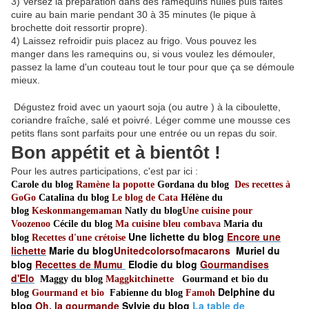
3) Versez la préparation dans des ramequins huilés puis faites
cuire au bain marie pendant 30 à 35 minutes (le pique à
brochette doit ressortir propre).
4) Laissez refroidir puis placez au frigo. Vous pouvez les
manger dans les ramequins ou, si vous voulez les démouler,
passez la lame d'un couteau tout le tour pour que ça se démoule
mieux.
Dégustez froid avec un yaourt soja (ou autre ) à la ciboulette,
coriandre fraîche, salé et poivré. Léger comme une mousse ces
petits flans sont parfaits pour une entrée ou un repas du soir.
Bon appétit et à bientôt !
Pour les autres participations, c'est par ici :
Carole du blog
Ramène la popotte
Gordana du blog
Des r
ecettes à
GoGo
Catalina du blog
Le blog de Cata
Hélène du
blog
Keskonmangemaman
Natly du blog
Une cuisine pour
Voozenoo
Cécile du blog
Ma cuisine bleu combava
Maria du
Une lichette du blog
Encore une
blog
Recettes d'une crétoise
lichette
Marie du blog
Unitedcolorsofmacarons
Muriel du
blog
Recettes de Mumu
Elodie du blog
Gourmandises
d'Elo
Maggy du blog
Maggkitchinette
Gourmand et bio du
Delphine du
blog
Gourmand et bio
Fabienne du blog
Famoh
blog
Oh, la gourmande
Sylvie du blog
La table de