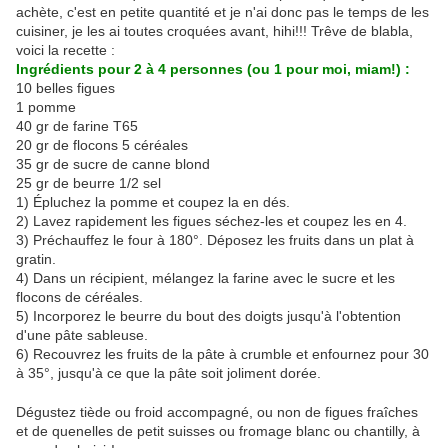
achète, c'est en petite quantité et je n'ai donc pas le temps de les
cuisiner, je les ai toutes croquées avant, hihi!!! Trêve de blabla,
voici la recette :
Ingrédients pour 2 à 4 personnes (ou 1 pour moi, miam!) :
10 belles figues
1 pomme
40 gr de farine T65
20 gr de flocons 5 céréales
35 gr de sucre de canne blond
25 gr de beurre 1/2 sel
1) Épluchez la pomme et coupez la en dés.
2) Lavez rapidement les figues séchez-les et coupez les en 4.
3) Préchauffez le four à 180°. Déposez les fruits dans un plat à
gratin.
4) Dans un récipient, mélangez la farine avec le sucre et les
flocons de céréales.
5) Incorporez le beurre du bout des doigts jusqu'à l'obtention
d'une pâte sableuse.
6) Recouvrez les fruits de la pâte à crumble et enfournez pour 30
à 35°, jusqu'à ce que la pâte soit joliment dorée.
Dégustez tiède ou froid accompagné, ou non de figues fraîches
et de quenelles de petit suisses ou fromage blanc ou chantilly, à