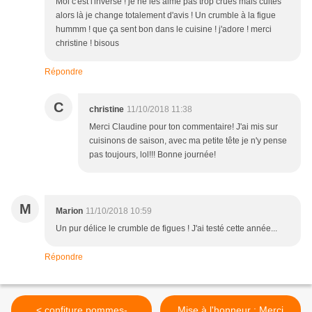
Moi c'est l'inverse ! je ne les aime pas trop crues mais cuites
alors là je change totalement d'avis ! Un crumble à la figue
hummm ! que ça sent bon dans le cuisine ! j'adore ! merci
christine ! bisous
Répondre
C
christine
11/10/2018 11:38
Merci Claudine pour ton commentaire! J'ai mis sur
cuisinons de saison, avec ma petite tête je n'y pense
pas toujours, lol!!! Bonne journée!
M
Marion
11/10/2018 10:59
Un pur délice le crumble de figues ! J'ai testé cette année...
Répondre
< confiture pommes-
Mise à l'honneur : Merci