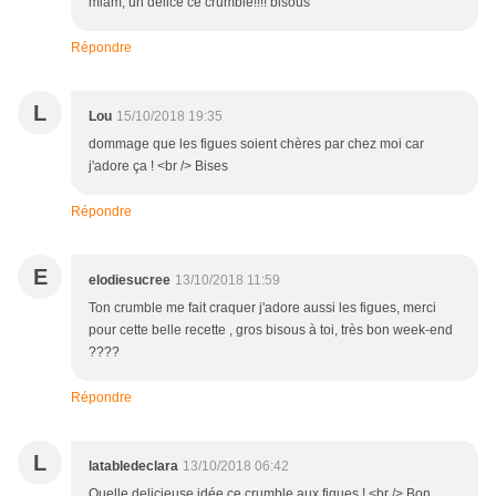
miam, un délice ce crumble!!!! bisous
Répondre
L
Lou
15/10/2018 19:35
dommage que les figues soient chères par chez moi car
j'adore ça ! <br /> Bises
Répondre
E
elodiesucree
13/10/2018 11:59
Ton crumble me fait craquer j'adore aussi les figues, merci
pour cette belle recette , gros bisous à toi, très bon week-end
????
Répondre
L
latabledeclara
13/10/2018 06:42
Quelle delicieuse idée ce crumble aux figues ! <br /> Bon