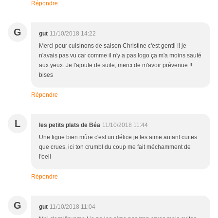
Répondre
G
gut
11/10/2018 14:22
Merci pour cuisinons de saison Christine c'est gentil !! je
n'avais pas vu car comme il n'y a pas logo ça m'a moins sauté
aux yeux. Je l'ajoute de suite, merci de m'avoir prévenue !!
bises
Répondre
L
les petits plats de Béa
11/10/2018 11:44
Une figue bien mûre c'est un délice je les aime autant cuites
que crues, ici ton crumbl du coup me fait méchamment de
l'oeil
Répondre
G
gut
11/10/2018 11:04