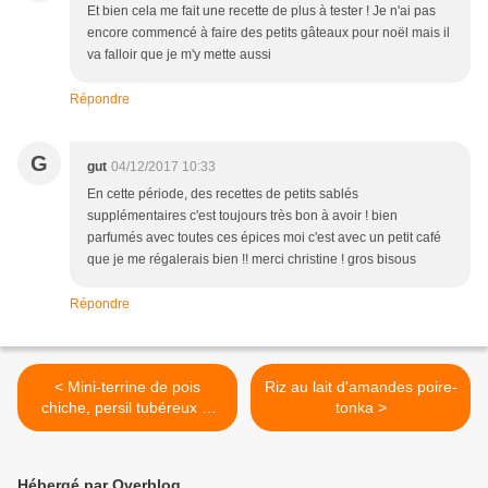
Et bien cela me fait une recette de plus à tester ! Je n'ai pas
encore commencé à faire des petits gâteaux pour noël mais il
va falloir que je m'y mette aussi
Répondre
G
gut
04/12/2017 10:33
En cette période, des recettes de petits sablés
supplémentaires c'est toujours très bon à avoir ! bien
parfumés avec toutes ces épices moi c'est avec un petit café
que je me régalerais bien !! merci christine ! gros bisous
Répondre
< Mini-terrine de pois
Riz au lait d'amandes poire-
chiche, persil tubéreux et
tonka >
gingembre frais
Hébergé par Overblog