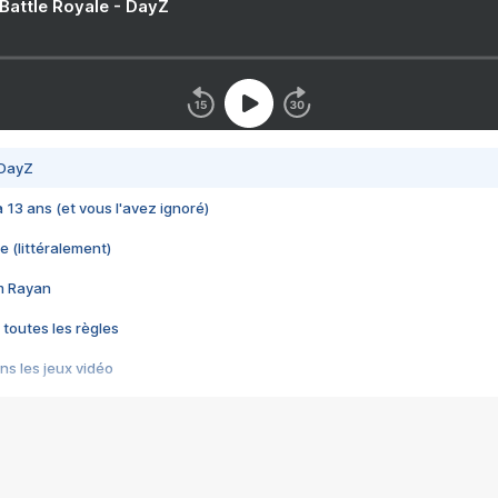
 Battle Royale - DayZ
 DayZ
 a 13 ans (et vous l'avez ignoré)
e (littéralement)
im Rayan
 toutes les règles
s les jeux vidéo
us choquant de Rockstar ? - Le scandale BULLY
e plus moche de Steam
du RÊVE tourne au CAUCHEMAR